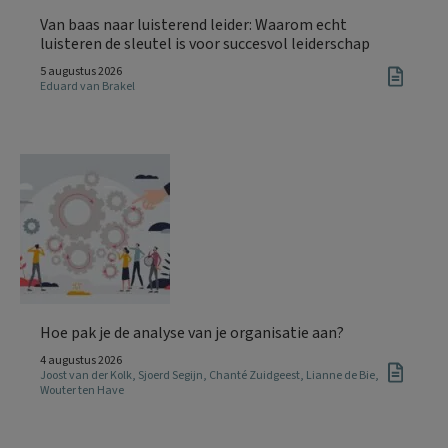
Van baas naar luisterend leider: Waarom echt
luisteren de sleutel is voor succesvol leiderschap
5 augustus 2026
Eduard van Brakel
Hoe pak je de analyse van je organisatie aan?
4 augustus 2026
Joost van der Kolk
,
Sjoerd Segijn
,
Chanté Zuidgeest
,
Lianne de Bie
,
Wouter ten Have