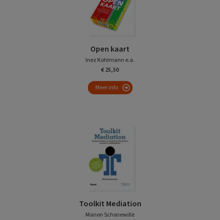
Open kaart
Inez Kohlmann e.a.
€ 25,50
Meer info
Toolkit Mediation
Manon Schonewille