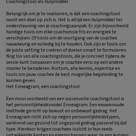
Coachingstool als hulpmiddel
Belangrijk om je te realiseren, is dat een coachingstool
nooit een doel op zich is. Het is altijd een hulpmiddel ter
ondersteuning van je coachingsaanpak. Er zijn bijvoorbeeld
handige tools om elke coachsessie fris en energiek te
verschijnen. Of tools om de voortgang van de coachee
nauwkeurig en volledig bij te houden. Ook zijn er tools om
de juiste setting te creëren of doelen smart te formuleren.
Nog los van alle coachingstools, die je concreet tijdens de
sessie kunt toepassen om je coachee eens op een andere
manier te benaderen. Kortom, alle kennis, expertise en
tools om jouw coachee de best mogelijke begeleiding te
kunnen geven.
Het Enneagram, een coachingstool
Een mooi voorbeeld van een succesvolle coachingstool is
het persoonlijkheidsmodel Enneagram. Een eeuwenoude
methode gericht op bewust en onbewust gedrag. Het
Enneagram richt zich op negen persoonlijkheidstypen,
variërend van gezond tot ongezond gedrag passend bij dat
type. Hierdoor krijgen coachees inzicht in hun reeds
ontwikkelde kanten en eigenschappen waar ze aan kunnen