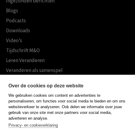
Ingezonden berichten
Blogs
Podcasts
Downloads
Video’s
Tijdschrift M&O
Leren Veranderen
Veranderen als samenspel
Boekensites
Over de cookies op deze website
Koninklijke Boom uitgevers
We gebruiken cookies om content en advertenties te
Boom Psychologie
personaliseren, om functies voor social media te bieden en om ons
websiteverkeer te analyseren. Ook delen we informatie over jouw
Boom Hoger Onderwijs
gebruik van onze site met onze partners voor social media,
adverteren en analyse.
Privacy- en cookieverklaring