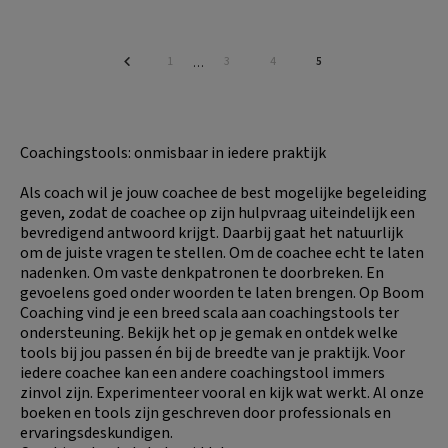
Pagina
Pagina
Pagina
Pagina
1
3
4
5
Interim
…
pagina's
zijn
weggelaten
Coachingstools: onmisbaar in iedere praktijk
Als coach wil je jouw coachee de best mogelijke begeleiding
geven, zodat de coachee op zijn hulpvraag uiteindelijk een
bevredigend antwoord krijgt. Daarbij gaat het natuurlijk
om de juiste vragen te stellen. Om de coachee echt te laten
nadenken. Om vaste denkpatronen te doorbreken. En
gevoelens goed onder woorden te laten brengen. Op Boom
Coaching vind je een breed scala aan coachingstools ter
ondersteuning. Bekijk het op je gemak en ontdek welke
tools bij jou passen én bij de breedte van je praktijk. Voor
iedere coachee kan een andere coachingstool immers
zinvol zijn. Experimenteer vooral en kijk wat werkt. Al onze
boeken en tools zijn geschreven door professionals en
ervaringsdeskundigen.