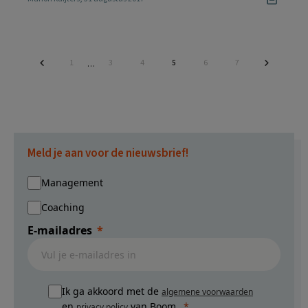
Pagina
Pagina
Pagina
Pagina
Pagina
Pagina
1
3
4
5
6
7
Interim
…
pagina's
zijn
weggelaten
Meld je aan voor de nieuwsbrief!
Management
Coaching
E-mailadres
Ik ga akkoord met de
algemene voorwaarden
en
van Boom.
privacy policy