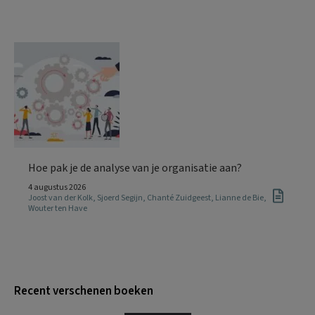
Hoe pak je de analyse van je organisatie aan?
4 augustus 2026
Joost van der Kolk
,
Sjoerd Segijn
,
Chanté Zuidgeest
,
Lianne de Bie
,
Wouter ten Have
Recent verschenen boeken