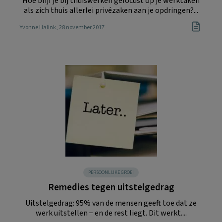
Hoe blijf je bij thuiswerken gefocust op je werktaken
als zich thuis allerlei privézaken aan je opdringen?...
Yvonne Halink
, 28 november 2017
PERSOONLIJKE GROEI
Remedies tegen uitstelgedrag
Uitstelgedrag: 95% van de mensen geeft toe dat ze
werk uitstellen − en de rest liegt. Dit werkt....