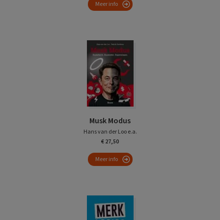
Meer info
Musk Modus
Hans van der Loo e.a.
€ 27,50
Meer info