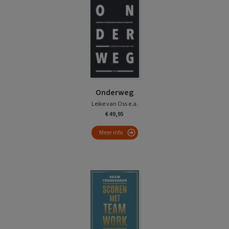
Onderweg
Leike van Oss e.a.
€ 49,95
Meer info