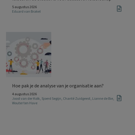
5 augustus 2026
Eduard van Brakel
Hoe pak je de analyse van je organisatie aan?
4 augustus 2026
Joost van der Kolk
,
Sjoerd Segijn
,
Chanté Zuidgeest
,
Lianne de Bie
,
Wouter ten Have