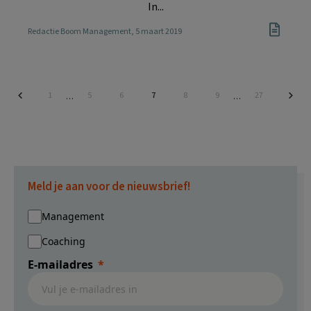
In...
Redactie Boom Management
, 5 maart 2019
Pagina
Pagina
Pagina
Pagina
Pagina
Pagina
Pagina
1
5
6
7
8
9
27
Interim
Interim
…
…
pagina's
pagina's
zijn
zijn
weggelaten
weggelaten
Meld je aan voor de nieuwsbrief!
Management
Coaching
E-mailadres