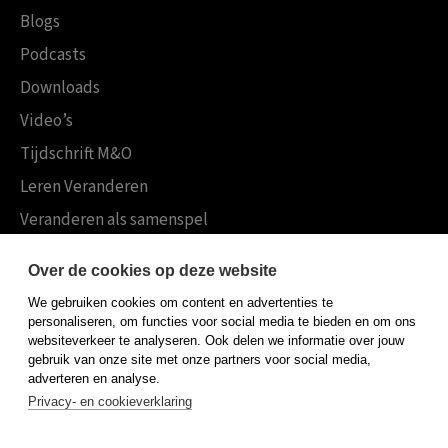
Blogs
Podcasts
Downloads
Video’s
Tijdschrift M&O
Leren Veranderen
Veranderen als samenspel
Boekensites
Over de cookies op deze website
Koninklijke Boom uitgevers
We gebruiken cookies om content en advertenties te
Boom Psychologie
personaliseren, om functies voor social media te bieden en om ons
websiteverkeer te analyseren. Ook delen we informatie over jouw
Boom Hoger Onderwijs
gebruik van onze site met onze partners voor social media,
adverteren en analyse.
Privacy- en cookieverklaring