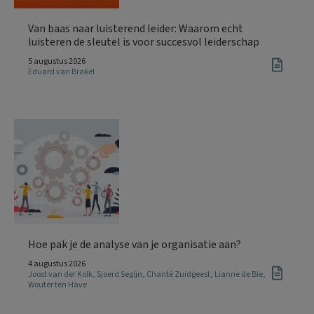
Van baas naar luisterend leider: Waarom echt
luisteren de sleutel is voor succesvol leiderschap
5 augustus 2026
Eduard van Brakel
Hoe pak je de analyse van je organisatie aan?
4 augustus 2026
Joost van der Kolk
,
Sjoerd Segijn
,
Chanté Zuidgeest
,
Lianne de Bie
,
Wouter ten Have