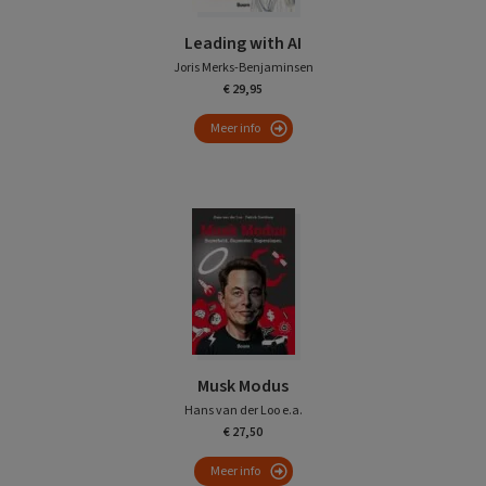
Leading with AI
Joris Merks-Benjaminsen
€ 29,95
Meer info
Musk Modus
Hans van der Loo e.a.
€ 27,50
Meer info