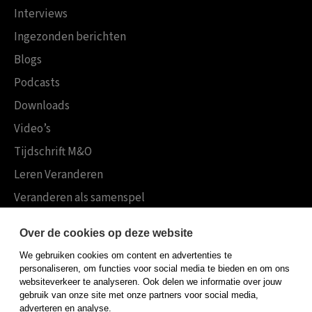
Interviews
Ingezonden berichten
Blogs
Podcasts
Downloads
Video’s
Tijdschrift M&O
Leren Veranderen
Veranderen als samenspel
Boekensites
Over de cookies op deze website
Koninklijke Boom uitgevers
We gebruiken cookies om content en advertenties te
Boom Psychologie
personaliseren, om functies voor social media te bieden en om ons
websiteverkeer te analyseren. Ook delen we informatie over jouw
Boom Hoger Onderwijs
gebruik van onze site met onze partners voor social media,
adverteren en analyse.