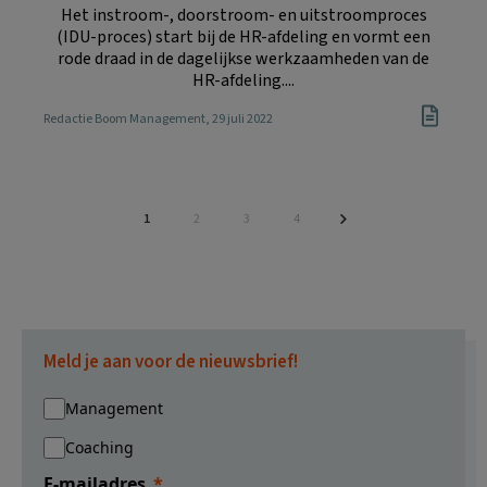
Het instroom-, doorstroom- en uitstroomproces
(IDU-proces) start bij de HR-afdeling en vormt een
rode draad in de dagelijkse werkzaamheden van de
HR-afdeling....
Redactie Boom Management
, 29 juli 2022
Pagina
Pagina
Pagina
Pagina
1
2
3
4
Meld je aan voor de nieuwsbrief!
Management
Coaching
E-mailadres