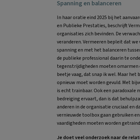
Spanning en balanceren
In haar oratie eind 2025 bij het aanva
en Publieke Prestaties, beschrijft Ve
organisaties zich bevinden. De verwac
veranderen. Vermeeren bepleit dat w
spanning en met het balanceren tussen
de publieke professional daarin te ond
tegenstrijdigheden moeten omarmen en
beetje vaag, dat snap ik wel. Maar he
opnieuw moet worden gevuld. Met bijv
is echt trainbaar. Ook een paradoxale 
bedreiging ervaart, dan is dat behulpz
anderen in de organisatie cruciaal en d
vernieuwde toolbox gaan gebruiken en
vaardigheden moeten worden getraind.
Je doet veel onderzoek naar de relati