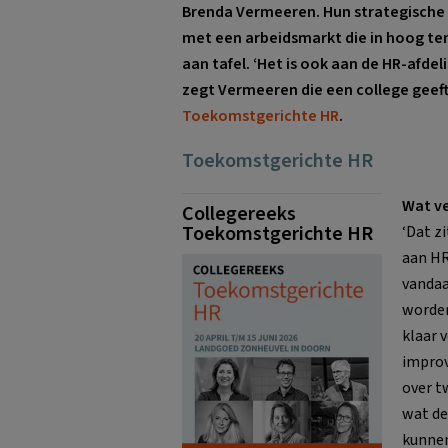
Brenda Vermeeren. Hun strategische v
met een arbeidsmarkt die in hoog te
aan tafel. ‘Het is ook aan de HR-afdel
zegt Vermeeren die een college geeft
Toekomstgerichte HR
.
Toekomstgerichte HR
Wat ve
Collegereeks
Toekomstgerichte HR
‘Dat z
aan HR
vandaa
worden
klaar 
improv
over t
wat de
kunnen