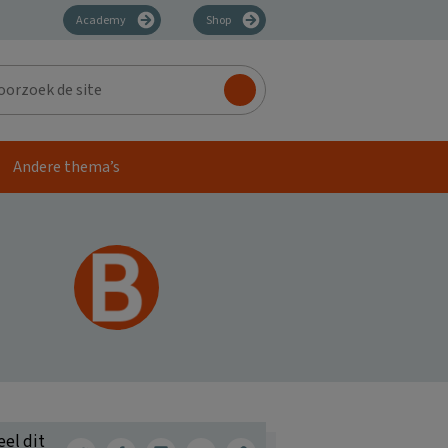
Academy
Shop
zoek
Andere thema’s
eel dit