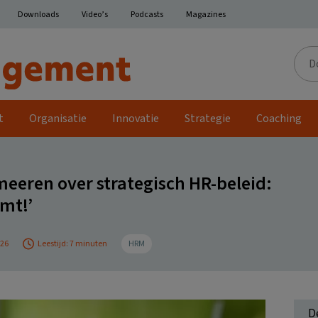
Downloads
Video’s
Podcasts
Magazines
Door
de
site
t
Organisatie
Innovatie
Strategie
Coaching
eeren over strategisch HR-beleid:
omt!’
026
Leestijd: 7 minuten
HRM
D