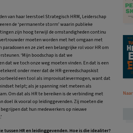
arden van haar leerstoel Strategisch HRM, Leiderschap
rmeeren de ‘permanente storm’ waarin publieke
htingen zijn hoog terwijl de omstandigheden continu
e vertrouwder moeten worden met het omgaan met
 paradoxen en ze ziet een belangrijke rol voor HR om
ersteunen. ‘Mijn boodschap is dat we
 dat we toch onze weg moeten vinden. En dat is een
t betekent onder meer dat de HR-gereedschapskist
oorbeeld een tool als improvisatievermogen, want dat
mindset helpt; als je spanning niet meteen als
Naar
aam. Om dat als HR te bereiken is de verbinding met
an doel ik vooral op leidinggevenden. Zij moeten die
 begrijpen dat hun medewerkers op nieuwe
’
e tussen HR en leidinggevenden. Hoe is die idealiter?