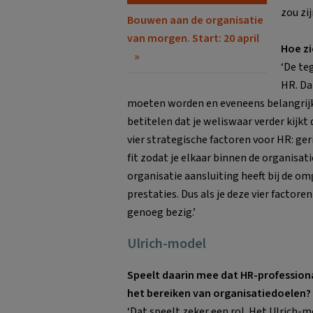
zou zi
Bouwen aan de organisatie
van morgen. Start: 20 april
Hoe zi
‘De te
HR. Da
moeten worden en eveneens belangrijk 
betitelen dat je weliswaar verder kijkt
vier strategische factoren voor HR: ge
fit zodat je elkaar binnen de organisat
organisatie aansluiting heeft bij de o
prestaties. Dus als je deze vier factore
genoeg bezig.’
Ulrich-model
Speelt daarin mee dat HR-profession
het bereiken van organisatiedoelen?
‘Dat speelt zeker een rol. Het Ulrich-