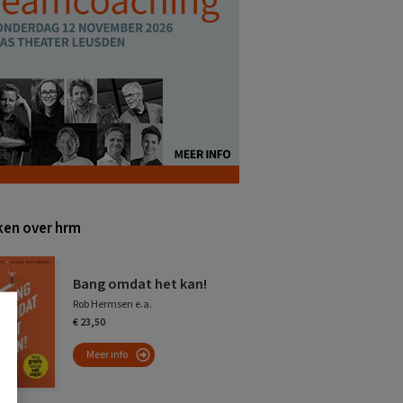
en over hrm
Bang omdat het kan!
Rob Hermsen e.a.
€ 23,50
Meer info