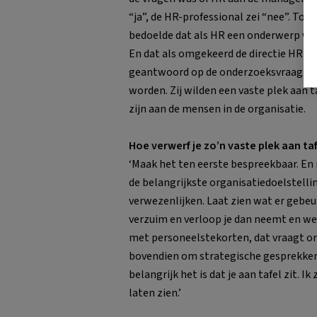
“ja”, de HR-professional zei “nee”. To
bedoelde dat als HR een onderwerp wil
En dat als omgekeerd de directie HR n
geantwoord op de onderzoeksvraag om
worden. Zij wilden een vaste plek aan 
zijn aan de mensen in de organisatie.
Hoe verwerf je zo’n vaste plek aan taf
‘Maak het ten eerste bespreekbaar. En m
de belangrijkste organisatiedoelstelling
verwezenlijken. Laat zien wat er gebeurt
verzuim en verloop je dan neemt en we
met personeelstekorten, dat vraagt o
bovendien om strategische gesprekken 
belangrijk het is dat je aan tafel zit. I
laten zien.’