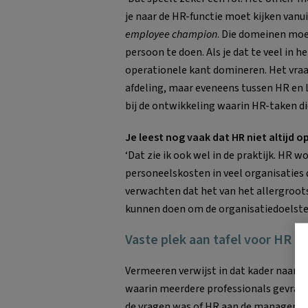
je naar de HR-functie moet kijken vanui
employee champion
. Die domeinen moe
persoon te doen. Als je dat te veel in 
operationele kant domineren. Het vra
afdeling, maar eveneens tussen HR en 
bij de ontwikkeling waarin HR-taken d
Je leest nog vaak dat HR niet altijd 
‘Dat zie ik ook wel in de praktijk. HR w
personeelskosten in veel organisaties
verwachten dat het van het allergroot
kunnen doen om de organisatiedoelstel
Vaste plek aan tafel voor HR
Vermeeren verwijst in dat kader naar 
waarin meerdere professionals gevraagd
de vragen was of HR aan de managementt