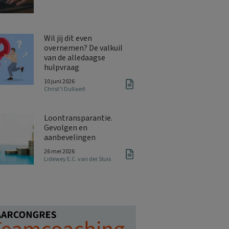
Wil jij dit even
overnemen? De valkuil
van de alledaagse
hulpvraag
10 juni 2026
Christ’l Dullaert
Loontransparantie.
Gevolgen en
aanbevelingen
26 mei 2026
Lidewey E.C. van der Sluis