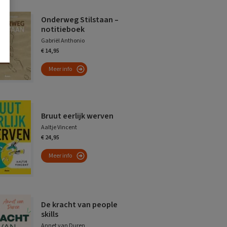
Onderweg Stilstaan –
notitieboek
Gabriël Anthonio
€ 14,95
Meer info
Bruut eerlijk werven
Aaltje Vincent
€ 24,95
Meer info
De kracht van people
skills
Annet van Duren