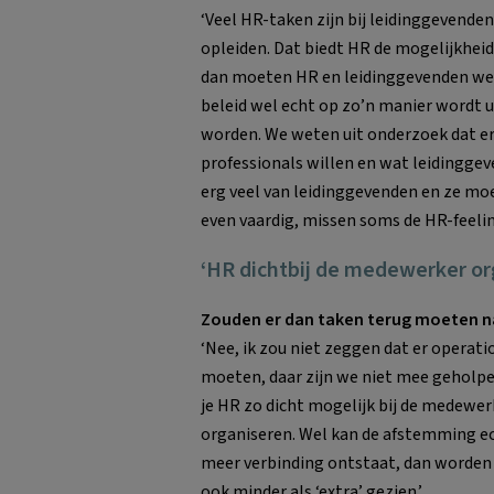
‘Veel HR-taken zijn bij leidinggevenden
opleiden. Dat biedt HR de mogelijkheid
dan moeten HR en leidinggevenden we
beleid wel echt op zo’n manier wordt u
worden. We weten uit onderzoek dat er
professionals willen en wat leidinggev
erg veel van leidinggevenden en ze mo
even vaardig, missen soms de HR-feeling
‘HR dichtbij de medewerker or
Zouden er dan taken terug moeten n
‘Nee, ik zou niet zeggen dat er operat
moeten, daar zijn we niet mee geholpen
je HR zo dicht mogelijk bij de medewe
organiseren. Wel kan de afstemming ech
meer verbinding ontstaat, dan worde
ook minder als ‘extra’ gezien.’