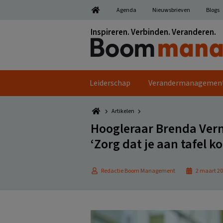
Spring
Door
Spring
Spring
Agenda
Nieuwsbrieven
Blogs
naar
naar
naar
naar
de
de
de
de
Inspireren. Verbinden. Veranderen.
hoofdnavigatie
hoofd
eerste
voettekst
inhoud
sidebar
Leiderschap
Verandermanagemen
Artikelen
Hoogleraar Brenda Verm
‘Zorg dat je aan tafel k
Redactie Boom Management
2 maart 2