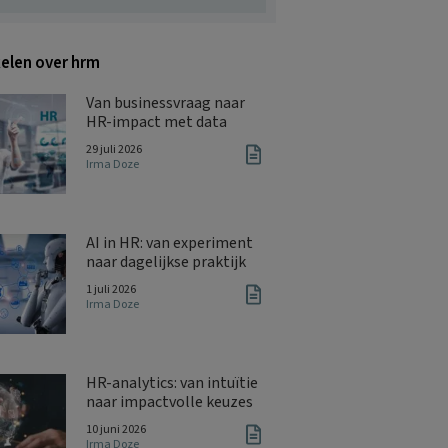
kelen over hrm
Van businessvraag naar
HR-impact met data
29 juli 2026
Irma Doze
AI in HR: van experiment
naar dagelijkse praktijk
1 juli 2026
Irma Doze
HR-analytics: van intuïtie
naar impactvolle keuzes
10 juni 2026
Irma Doze