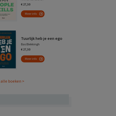
€ 27,50
Meer info
Tuurlijk heb je een ego
Bas Blekkingh
€ 27,50
Meer info
 alle boeken >