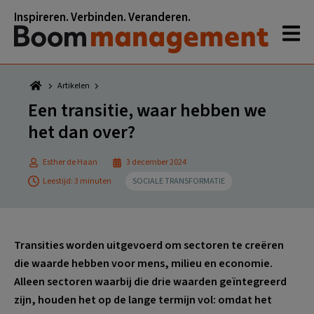
Spring
Door
Spring
Spring
Inspireren. Verbinden. Veranderen.
naar
naar
naar
naar
de
de
de
de
hoofdnavigatie
hoofd
eerste
voettekst
inhoud
sidebar
Artikelen
Een transitie, waar hebben we
het dan over?
Esther de Haan
3 december 2024
Leestijd: 3 minuten
SOCIALE TRANSFORMATIE
Transities worden uitgevoerd om sectoren te creëren
die waarde hebben voor mens, milieu en economie.
Alleen sectoren waarbij die drie waarden geïntegreerd
zijn, houden het op de lange termijn vol: omdat het