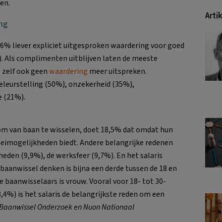
en.
Arti
ng
46% liever expliciet uitgesproken waardering voor goed
). Als complimenten uitblijven laten de meeste
e zelf ook geen
waardering
meer uitspreken.
eleurstelling (50%), onzekerheid (35%),
e (21%).
om van baan te wisselen, doet 18,5% dat omdat hun
oeimogelijkheden biedt. Andere belangrijke redenen
den (9,9%), de werksfeer (9,7%). En het salaris
baanwissel denken is bijna een derde tussen de 18 en
le baanwisselaars is vrouw. Vooral voor 18- tot 30-
,4%) is het salaris de belangrijkste reden om een
 Baanwissel Onderzoek en Nuon Nationaal