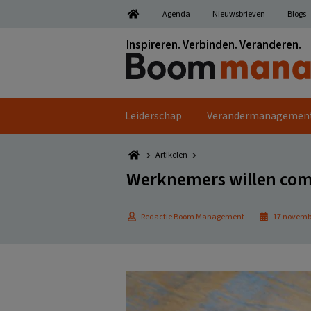
Spring
Door
Spring
Spring
Agenda
Nieuwsbrieven
Blogs
naar
naar
naar
naar
de
de
de
de
Inspireren. Verbinden. Veranderen.
hoofdnavigatie
hoofd
eerste
voettekst
inhoud
sidebar
Leiderschap
Verandermanagemen
Artikelen
Werknemers willen com
Redactie Boom Management
17 novemb