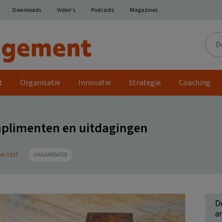
Downloads
Video’s
Podcasts
Magazines
Door
de
site
t
Organisatie
Innovatie
Strategie
Coaching
plimenten en uitdagingen
er 2017
ORGANISATIE
D
ar