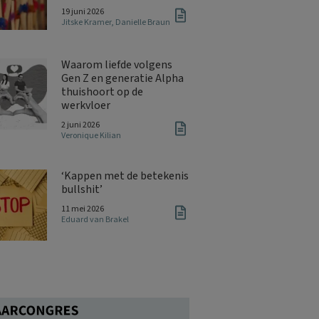
19 juni 2026
Jitske Kramer
,
Danielle Braun
Waarom liefde volgens
Gen Z en generatie Alpha
thuishoort op de
werkvloer
2 juni 2026
Veronique Kilian
‘Kappen met de betekenis
bullshit’
11 mei 2026
Eduard van Brakel