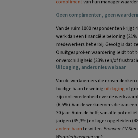
compliment
van hun manager waarder
Geen complimenten, geen waarderi
Van de ruim 1000 respondenten krijgt 
werk dan een financiële beloning (21%
medewerkers het erbij. Gevolg is dat z
Onuitgesproken waardering leidt tot t
onverschilligheid (23%) en/of frustrati
Uitdaging, anders nieuwe baan
Van de werknemers die erover denken 
huidige baan te weinig
uitdaging
of gr
zijn ontevredenheid over de werkzaamhe
(6,5%). Van de werknemers die aan een 
30 jaar. Ruim de helft van alle potentië
jarigen (45,3%) en lager opgeleiden (48
andere baan
te willen.
Bronnen: CV Ster
Waarderingsonderzoek