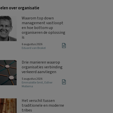
kelen over organisatie
Waarom top down
management vastloopt
en hoe bottom up
organiseren de oplossing
is
6 augustus 2026
Eduard van Brakel
Drie manieren waarop
organisaties verbinding
verkeerd aanvliegen
5 augustus 2026
Emmalotte Smit
,
Esther
Mollema
Het verschil tussen
traditionele en moderne
tribes