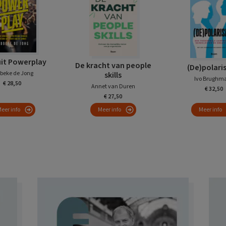
uit Powerplay
De kracht van people
(De)polari
beke de Jong
skills
Ivo Brughm
€ 28,50
Annet van Duren
€ 32,50
€ 27,50
eer info
Meer info
Meer info