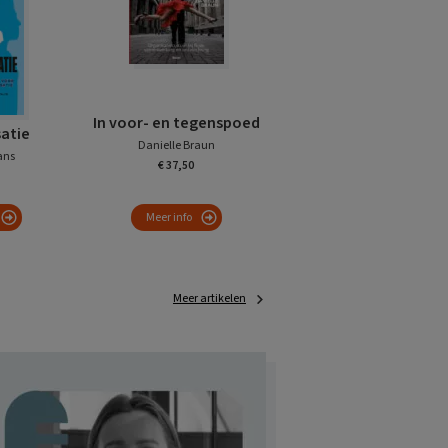
In voor- en tegenspoed
satie
Danielle Braun
ans
€ 37,50
Meer info
Meer artikelen