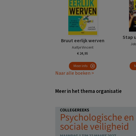
Stap 
Bruut eerlijk werven
Job
Aaltje Vincent
€ 24,95
Meer info
M
Naar alle boeken >
Meer in het thema organisatie