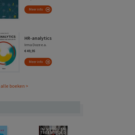
Meer info
HR-analytics
Irma Doze e.a.
€ 49,95
Meer info
 alle boeken >