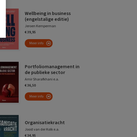
Wellbeing in business
(engelstalige editie)
Jeroen Kemperman
€ 39,95
Meer info
Portfoliomanagement in
de publieke sector
Amir Sharafkhani e.a.
€ 36,50
Meer info
Organisatiekracht
Joost van der Kolk e.a.
€ 34,95