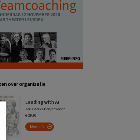
en over organisatie
Leading with AI
Joris Merks-Benjaminsen
€ 29,95
Meer info