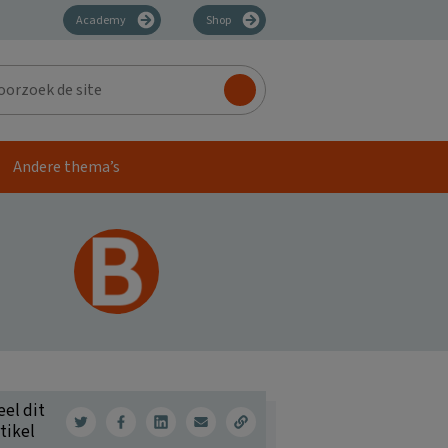
Academy
Shop
zoek
Andere thema’s
eel dit
tikel