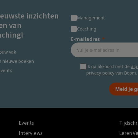
ieuwste inzichten
Management
en van
Coaching
ching!
E-mailadres
jouw vak
en nieuwe boeken
Ik ga akkoord met de
al
events
privacy policy
van Boom.
Meld je g
Events
Tijdschr
Interviews
Leren V