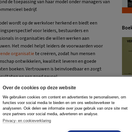
ond de toepassing van haar model onder managers van
mmercieel bedrijf.
del wordt op de werkvloer herkend en biedt een
Boek
ingsperspectief voor leiders, bestuurders en
sionals in organisaties die willen werken aan
uwen. Het model helpt leiders de voorwaarden voor
rende organisatie
te creëren, zodat hun mensen
schap ontwikkelen, kwaliteit leveren en goede
aten boeken. Vertrouwen is beïnvloedbaar en zorgt
esultaten en een goed gevoel.
Over de cookies op deze website
Naar
 Pauline Voortman
We gebruiken cookies om content en advertenties te personaliseren, om
functies voor social media te bieden en om ons websiteverkeer te
e Voortman is bedrijfskundige en werkzaam als trainer en
analyseren. Ook delen we informatie over jouw gebruik van onze site met
r.
OOk schreef ze het boek
Vertrouwen als kompas
.
onze partners voor social media, adverteren en analyse.
Privacy- en cookieverklaring