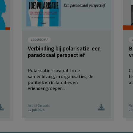
LEIDERSCHAP
Verbinding bij polarisatie: een
B
paradoxaal perspectief
v
Polarisatie is overal. In de
Co
samenleving, in organisaties, de
l
politiek en in families en
al
vriendengroepen...
Astrid Geraats
Re
27 juli 2026
29