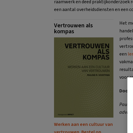
raamwerk en deed praktijkonderzoek r
een aantal overheidsdiensten en een co
Het mo
Vertrouwen als
kompas
handel
profes
vertro
een
le
vakman
result
voor r
Door:
Paulin
adviseu
Werken aan een cultuur van
vertrouwen. Bestel op