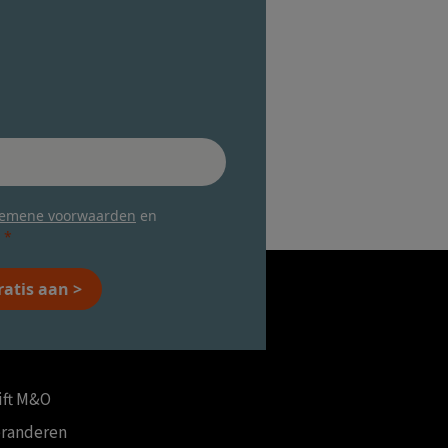
gemene voorwaarden
en
ratis aan >
ift M&O
eranderen