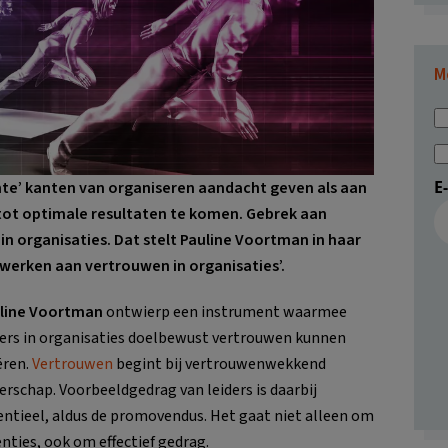
M
E
te’ kanten van organiseren aandacht geven als aan
 tot optimale resultaten te komen. Gebrek aan
in organisaties. Dat stelt Pauline Voortman in haar
 werken aan vertrouwen in organisaties’.
line Voortman
ontwierp een instrument waarmee
ders in organisaties doelbewust vertrouwen kunnen
ëren.
Vertrouwen
begint bij vertrouwenwekkend
derschap. Voorbeeldgedrag van leiders is daarbij
entieel, aldus de promovendus. Het gaat niet alleen om
enties, ook om effectief gedrag.