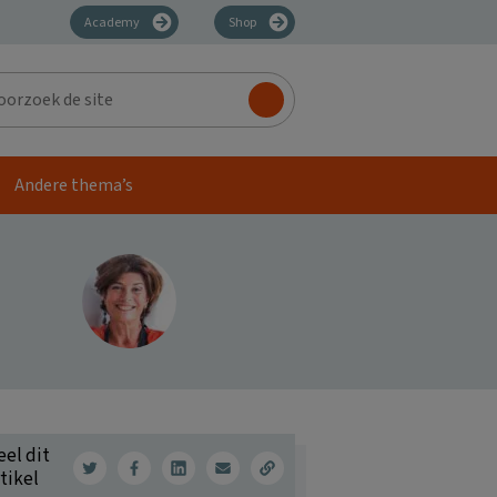
Academy
Shop
zoek
Andere thema’s
eel dit
tikel