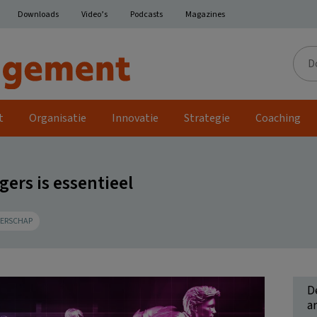
Downloads
Video’s
Podcasts
Magazines
Door
de
site
t
Organisatie
Innovatie
Strategie
Coaching
rs is essentieel
DERSCHAP
D
ar