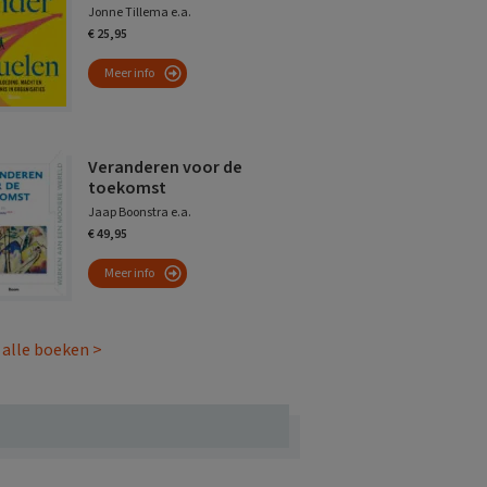
Jonne Tillema e.a.
€ 25,95
Meer info
Veranderen voor de
toekomst
Jaap Boonstra e.a.
€ 49,95
Meer info
 alle boeken >