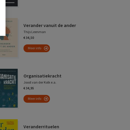
Verander vanuit de ander
Thijs Leenman
€ 34,50
Meer info
Organisatiekracht
Joost van der Kolk e.a.
€ 34,95
Meer info
Veranderrituelen