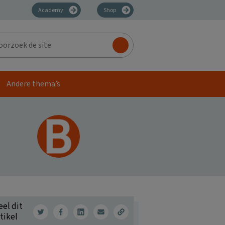
Academy
Shop
zoek
Andere thema’s
eel dit
tikel