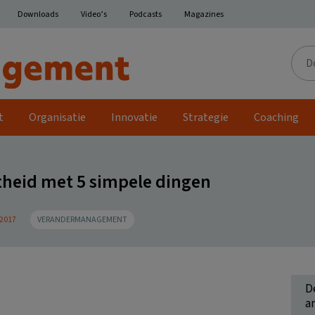
Downloads
Video’s
Podcasts
Magazines
Door
de
site
t
Organisatie
Innovatie
Strategie
Coaching
theid met 5 simpele dingen
 2017
VERANDERMANAGEMENT
D
ar