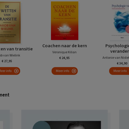
Coachen naar de kern
Psychologi
en van transitie
verande
Veronique Kilian
b van Wielink
Antonie van Nistel
€ 24,95
€ 27,95
€ 34,90
eer info
Meer info
Meer info
ment