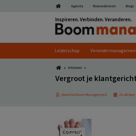
Spring
Door
Spring
Spring
Agenda
Nieuwsbrieven
Blogs
naar
naar
naar
naar
de
de
de
de
Inspireren. Verbinden. Veranderen.
hoofdnavigatie
hoofd
eerste
voettekst
inhoud
sidebar
Leiderschap
Verandermanagemen
Artikelen
Vergroot je klantgerich
Redactie Boom Management
26 oktober