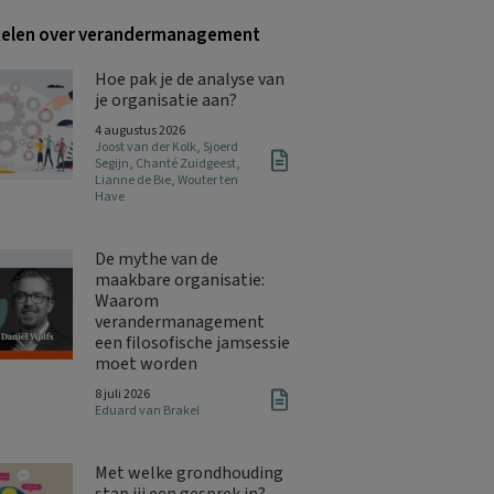
kelen over verandermanagement
Hoe pak je de analyse van
je organisatie aan?
4 augustus 2026
Joost van der Kolk
,
Sjoerd
Segijn
,
Chanté Zuidgeest
,
Lianne de Bie
,
Wouter ten
Have
De mythe van de
maakbare organisatie:
Waarom
verandermanagement
een filosofische jamsessie
moet worden
8 juli 2026
Eduard van Brakel
Met welke grondhouding
stap jij een gesprek in?