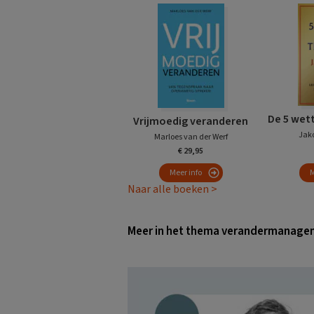
De 5 wett
Vrijmoedig veranderen
Jako
Marloes van der Werf
€ 29,95
Meer info
M
Naar alle boeken >
Meer in het thema verandermanage