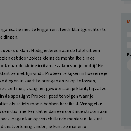
M
organisatie mee te krijgen en steeds klantgerichter te
e dingen.
l over de klant
Nodig iedereen aan de tafel uit een
E
t zien dat door zoiets kleins de mentaliteit in de
oek naar de kleine irritante zaken van je bedrijf
Het
ant ze niet fijn vindt. Probeer te kijken in hoeverre je
e dingen in kaart te brengen en ze op te lossen,
e ze zelf niet, vraag het gewoon aan je klant, hij zal ze
 in de spotlight
Probeer goed te volgen waar je
taties als ze iets moois hebben bereikt.
4. Vraag elke
p den duur merken dat er dan een continue stroom aan
back vragen kan op verschillende manieren. Je kunt
dienstverlening vinden, je kunt ze mailen of