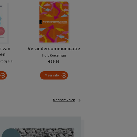
e van
Verandercommunicatie
ren
Huib Koeleman
rooij e.a.
€ 39,95
Meer info
Meer artikelen