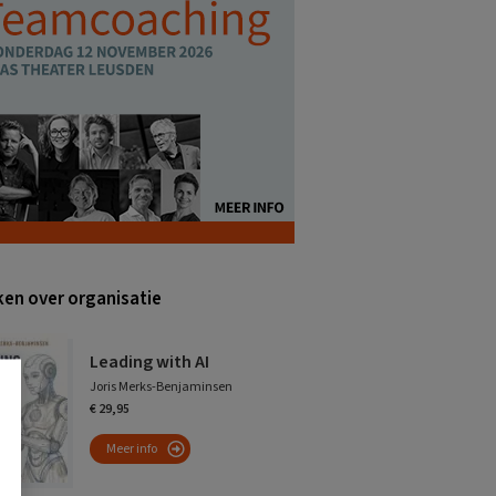
en over organisatie
Leading with AI
Joris Merks-Benjaminsen
€ 29,95
Meer info