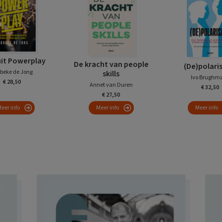
uit Powerplay
De kracht van people
(De)polari
beke de Jong
skills
Ivo Brughm
€ 28,50
Annet van Duren
€ 32,50
€ 27,50
eer info
Meer info
Meer info