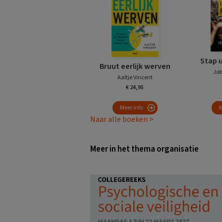
Stap 
Bruut eerlijk werven
Job
Aaltje Vincent
€ 24,95
Meer info
M
Naar alle boeken >
Meer in het thema organisatie