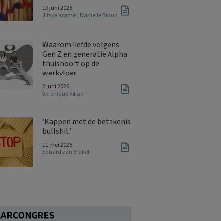
19 juni 2026
Jitske Kramer
,
Danielle Braun
Waarom liefde volgens
Gen Z en generatie Alpha
thuishoort op de
werkvloer
2 juni 2026
Veronique Kilian
‘Kappen met de betekenis
bullshit’
11 mei 2026
Eduard van Brakel