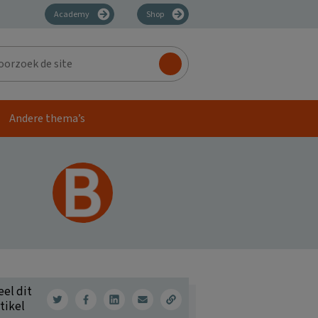
Academy
Shop
zoek
Andere thema’s
eel dit
tikel