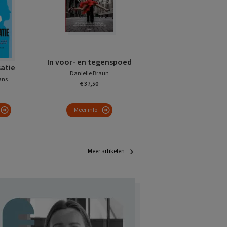
In voor- en tegenspoed
satie
Danielle Braun
ans
€ 37,50
Meer info
Meer artikelen