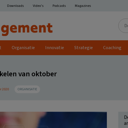
Downloads
Video’s
Podcasts
Magazines
Door
de
site
t
Organisatie
Innovatie
Strategie
Coaching
ikelen van oktober
r 2020
ORGANISATIE
D
ar