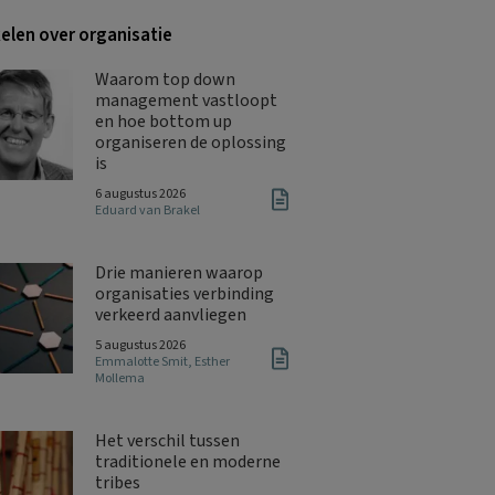
kelen over organisatie
Waarom top down
management vastloopt
en hoe bottom up
organiseren de oplossing
is
6 augustus 2026
Eduard van Brakel
Drie manieren waarop
organisaties verbinding
verkeerd aanvliegen
5 augustus 2026
Emmalotte Smit
,
Esther
Mollema
Het verschil tussen
traditionele en moderne
tribes