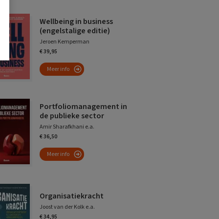
Wellbeing in business
(engelstalige editie)
Jeroen Kemperman
€ 39,95
Meer info
Portfoliomanagement in
de publieke sector
Amir Sharafkhani e.a.
€ 36,50
Meer info
Organisatiekracht
Joost van der Kolk e.a.
€ 34,95