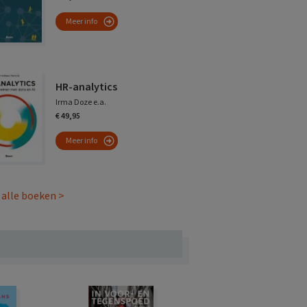
Meer info
HR-analytics
Irma Doze e.a.
€ 49,95
Meer info
 alle boeken >