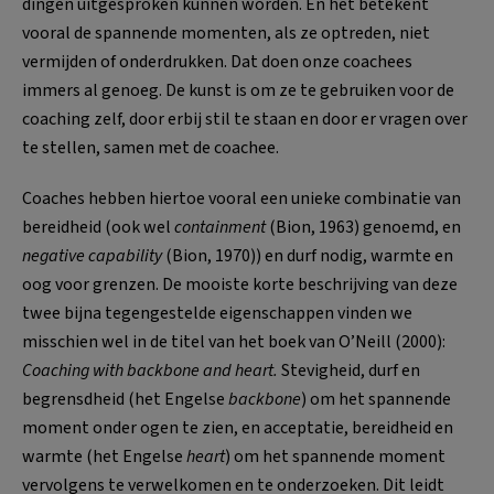
dingen uitgesproken kunnen worden. En het betekent
vooral de spannende momenten, als ze optreden, niet
vermijden of onderdrukken. Dat doen onze coachees
immers al genoeg. De kunst is om ze te gebruiken voor de
coaching zelf, door erbij stil te staan en door er vragen over
te stellen, samen met de coachee.
Coaches hebben hiertoe vooral een unieke combinatie van
bereidheid (ook wel
containment
(Bion, 1963) genoemd, en
negative capability
(Bion, 1970)) en durf nodig, warmte en
oog voor grenzen. De mooiste korte beschrijving van deze
twee bijna tegengestelde eigenschappen vinden we
misschien wel in de titel van het boek van O’Neill (2000):
Coaching with backbone and heart.
Stevigheid, durf en
begrensdheid (het Engelse
backbone
) om het spannende
moment onder ogen te zien, en acceptatie, bereidheid en
warmte (het Engelse
heart
) om het spannende moment
vervolgens te verwelkomen en te onderzoeken. Dit leidt