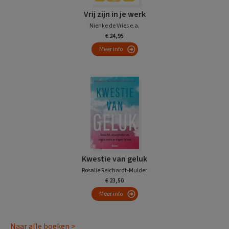
Vrij zijn in je werk
Nienke de Vries e.a.
€ 24,95
Meer info
Kwestie van geluk
Rosalie Reichardt-Mulder
€ 23,50
Meer info
Naar alle boeken >