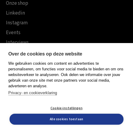
Onze shop
Linkedin
Instagram
Events
Interviews
Ingezonden berichten
Over de cookies op deze website
Blogs
We gebruiken cookies om content en advertenties te
personaliseren, om functies voor social media te bieden en om ons
Podcasts
websiteverkeer te analyseren. Ook delen we informatie over jouw
gebruik van onze site met onze partners voor social media,
Downloads
adverteren en analyse.
Video’s
Privacy- en cookieverklaring
Tijdschrift M&O
Cookie-instellingen
Leren Veranderen
Alle cookies toestaan
Veranderen als samenspel
Boekensites