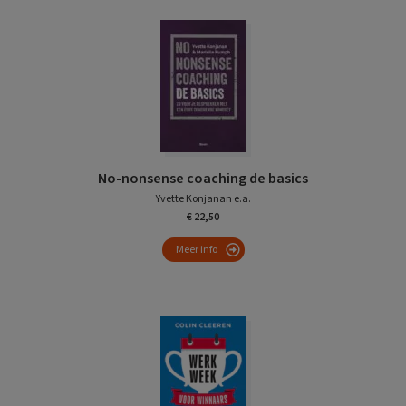
No-nonsense coaching de basics
Yvette Konjanan e.a.
€ 22,50
Meer info