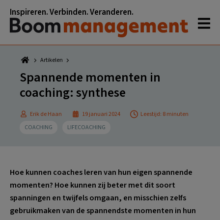
Spring
Door
Spring
Spring
Inspireren. Verbinden. Veranderen.
naar
naar
naar
naar
de
de
de
de
hoofdnavigatie
hoofd
eerste
voettekst
inhoud
sidebar
Artikelen
Spannende momenten in
coaching: synthese
Erik de Haan
19 januari 2024
Leestijd: 8 minuten
COACHING
LIFECOACHING
Hoe kunnen coaches leren van hun eigen spannende
momenten? Hoe kunnen zij beter met dit soort
spanningen en twijfels omgaan, en misschien zelfs
gebruikmaken van de spannendste momenten in hun