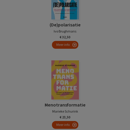
(De)polarisatie
Ivo Brughmans
€ 32,50
Meer info
Menotransformatie
Marieke Schurink
€ 23,50
Meer info