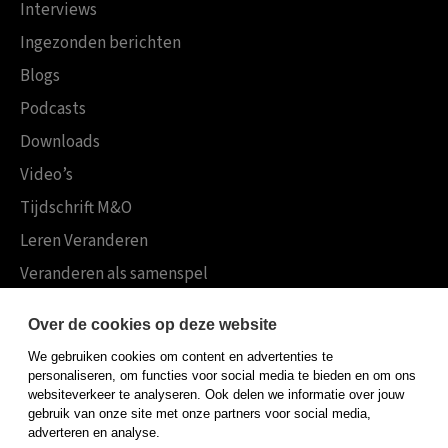
Interviews
Ingezonden berichten
Blogs
Podcasts
Downloads
Video’s
Tijdschrift M&O
Leren Veranderen
Veranderen als samenspel
Boekensites
Over de cookies op deze website
Koninklijke Boom uitgevers
We gebruiken cookies om content en advertenties te
Boom Psychologie
personaliseren, om functies voor social media te bieden en om ons
websiteverkeer te analyseren. Ook delen we informatie over jouw
Boom Hoger Onderwijs
gebruik van onze site met onze partners voor social media,
adverteren en analyse.