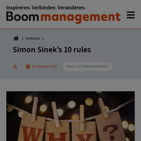
Spring
Door
Spring
Spring
Inspireren. Verbinden. Veranderen.
naar
naar
naar
naar
de
de
de
de
hoofdnavigatie
hoofd
eerste
voettekst
inhoud
sidebar
Artikelen
Simon Sinek’s 10 rules
22 oktober 2016
KWALITEITSMANAGEMENT