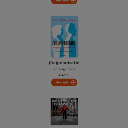
Meer info
(De)polarisatie
Ivo Brughmans
€ 32,50
Meer info