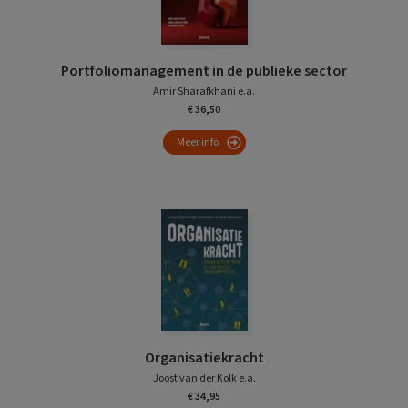
Portfoliomanagement in de publieke sector
Amir Sharafkhani e.a.
€ 36,50
Meer info
Organisatiekracht
Joost van der Kolk e.a.
€ 34,95