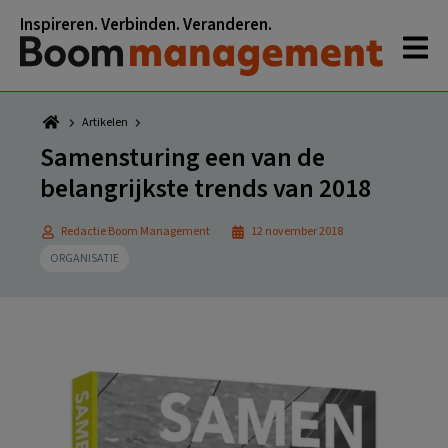
Spring
Door
Spring
Spring
Inspireren. Verbinden. Veranderen.
naar
naar
naar
naar
de
de
de
de
hoofdnavigatie
hoofd
eerste
voettekst
inhoud
sidebar
Artikelen
Samensturing een van de
belangrijkste trends van 2018
Redactie Boom Management
12 november 2018
ORGANISATIE