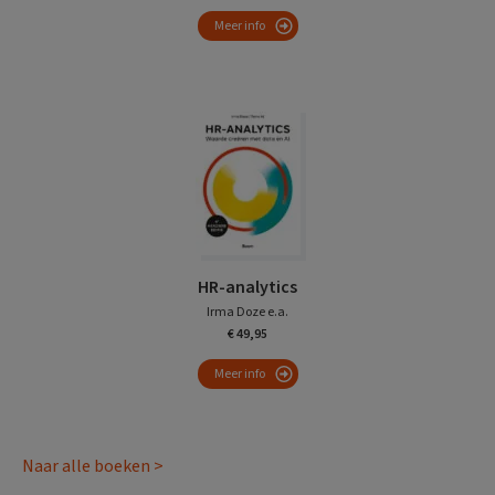
Meer info
HR-analytics
Irma Doze e.a.
€ 49,95
Meer info
Naar alle boeken >