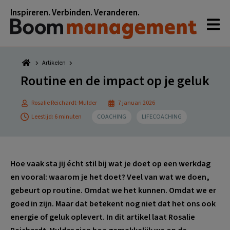
Spring
Door
Spring
Spring
Inspireren. Verbinden. Veranderen.
naar
naar
naar
naar
de
de
de
de
hoofdnavigatie
hoofd
eerste
voettekst
inhoud
sidebar
Artikelen
Routine en de impact op je geluk
Rosalie Reichardt-Mulder
7 januari 2026
Leestijd: 6 minuten
COACHING
LIFECOACHING
Hoe vaak sta jij écht stil bij wat je doet op een werkdag
en vooral: waarom je het doet? Veel van wat we doen,
gebeurt op routine. Omdat we het kunnen. Omdat we er
goed in zijn. Maar dat betekent nog niet dat het ons ook
energie of geluk oplevert. In dit artikel laat Rosalie