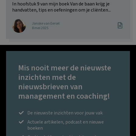
In hoofstuk 9 van mijn boek Van de baan krijg je
handvatten, tips en oefeningen om je cliënten...
Janske van Eersel
8 mei 2025
Mis nooit meer de nieuwste
inzichten met de
nieuwsbrieven van
management en coaching!
De nieuwste inzichten voor jouw vak
Actuele artikelen, podcast en nieuwe
boeken