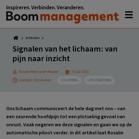
Spring
Door
Spring
Spring
Inspireren. Verbinden. Veranderen.
naar
naar
naar
naar
de
de
de
de
hoofdnavigatie
hoofd
eerste
voettekst
inhoud
sidebar
Artikelen
Signalen van het lichaam: van
pijn naar inzicht
Rosalie Reichardt-Mulder
31 juli 2025
Leestijd: 10 minuten
COACHING
LIFECOACHING
Ons lichaam communiceert de hele dag met ons – van
een zeurende hoofdpijn tot een plotseling gevoel van
onrust. Vaak negeren we deze signalen en gaan we op de
automatische piloot verder. In dit artikel laat Rosalie