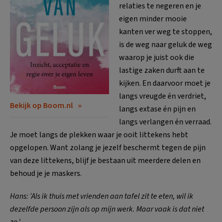
relaties te negeren en je
eigen minder mooie
kanten ver weg te stoppen,
is de weg naar geluk de weg
waarop je juist ook die
lastige zaken durft aan te
kijken. En daarvoor moet je
langs vreugde én verdriet,
Bekijk op Boom.nl
langs extase én pijn en
langs verlangen én verraad.
Je moet langs de plekken waar je ooit littekens hebt
opgelopen. Want zolang je jezelf beschermt tegen de pijn
van deze littekens, blijf je bestaan uit meerdere delen en
behoud je je maskers.
Hans: ‘Als ik thuis met vrienden aan tafel zit te eten, wil ik
dezelfde persoon zijn als op mijn werk. Maar vaak is dat niet
zo.’