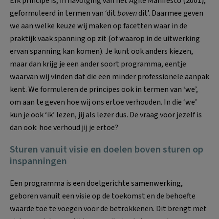
Elk principe is, in navolging van het Agile Manifesto (2001),
geformuleerd in termen van ‘dit
boven
dit’. Daarmee geven
we aan welke keuze wij maken op facetten waar in de
praktijk vaak spanning op zit (of waarop in de uitwerking
ervan spanning kan komen). Je kunt ook anders kiezen,
maar dan krijg je een ander soort programma, eentje
waarvan wij vinden dat die een minder professionele aanpak
kent. We formuleren de principes ook in termen van ‘we’,
om aan te geven hoe wij ons ertoe verhouden. In die ‘we’
kun je ook ‘ik’ lezen, jij als lezer dus. De vraag voor jezelf is
dan ook: hoe verhoud jij je ertoe?
Sturen vanuit visie en doelen boven sturen op
inspanningen
Een programma is een doelgerichte samenwerking,
geboren vanuit een visie op de toekomst en de behoefte
waarde toe te voegen voor de betrokkenen. Dit brengt met