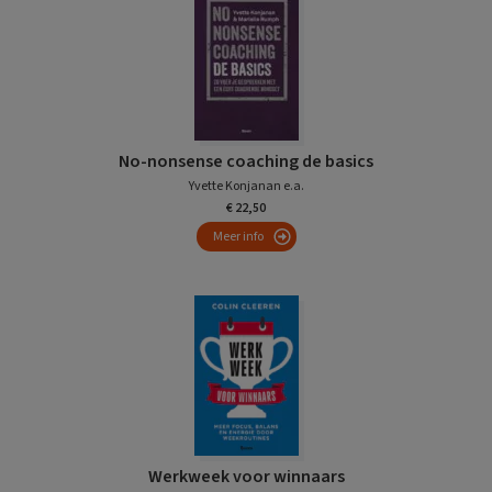
No-nonsense coaching de basics
Yvette Konjanan e.a.
€ 22,50
Meer info
Werkweek voor winnaars