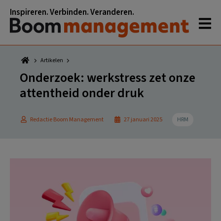
Spring
Door
Spring
Spring
Inspireren. Verbinden. Veranderen.
naar
naar
naar
naar
de
de
de
de
hoofdnavigatie
hoofd
eerste
voettekst
inhoud
sidebar
Artikelen
Onderzoek: werkstress zet onze
attentheid onder druk
Redactie Boom Management
27 januari 2025
HRM