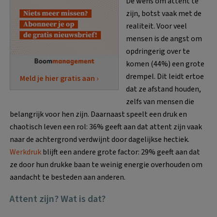
De wens om attent te
zijn, botst vaak met de
realiteit. Voor veel
mensen is de angst om
opdringerig over te
komen (44%) een grote
drempel. Dit leidt ertoe
Meld je hier gratis aan ›
dat ze afstand houden,
zelfs van mensen die
belangrijk voor hen zijn. Daarnaast speelt een druk en
chaotisch leven een rol: 36% geeft aan dat attent zijn vaak
naar de achtergrond verdwijnt door dagelijkse hectiek.
Werkdruk
blijft een andere grote factor: 29% geeft aan dat
ze door hun drukke baan te weinig energie overhouden om
aandacht te besteden aan anderen.
Attent zijn? Wat is dat?