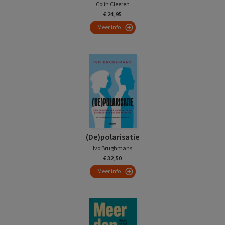
Colin Cleeren
€ 24,95
Meer info
(De)polarisatie
Ivo Brughmans
€ 32,50
Meer info