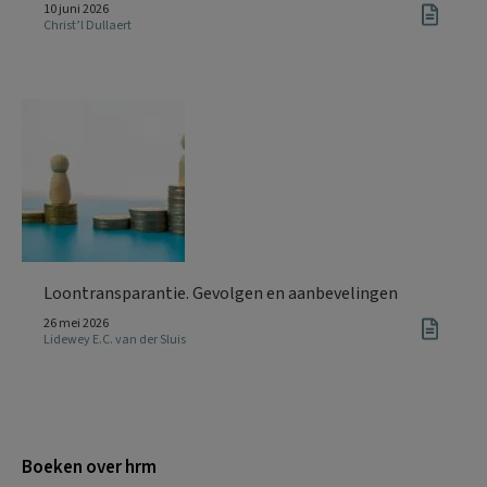
10 juni 2026
Christ’l Dullaert
Loontransparantie. Gevolgen en aanbevelingen
26 mei 2026
Lidewey E.C. van der Sluis
Boeken over hrm