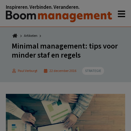
Spring
Door
Spring
Spring
Inspireren. Verbinden. Veranderen.
naar
naar
naar
naar
de
de
de
de
hoofdnavigatie
hoofd
eerste
voettekst
inhoud
sidebar
Artikelen
Minimal management: tips voor
minder staf en regels
Paul Verburgt
22 december 2016
STRATEGIE