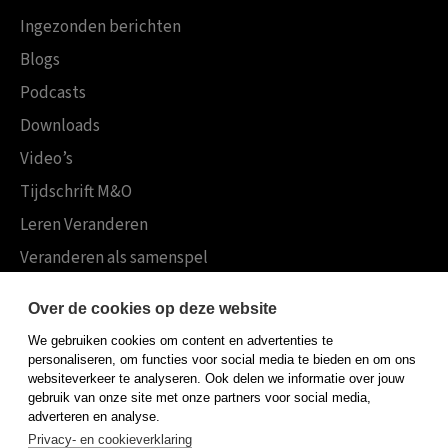
Ingezonden berichten
Blogs
Podcasts
Downloads
Video’s
Tijdschrift M&O
Leren Veranderen
Veranderen als samenspel
Boekensites
Over de cookies op deze website
Koninklijke Boom uitgevers
We gebruiken cookies om content en advertenties te
Boom Psychologie
personaliseren, om functies voor social media te bieden en om ons
websiteverkeer te analyseren. Ook delen we informatie over jouw
Boom Hoger Onderwijs
gebruik van onze site met onze partners voor social media,
adverteren en analyse.
Privacy- en cookieverklaring