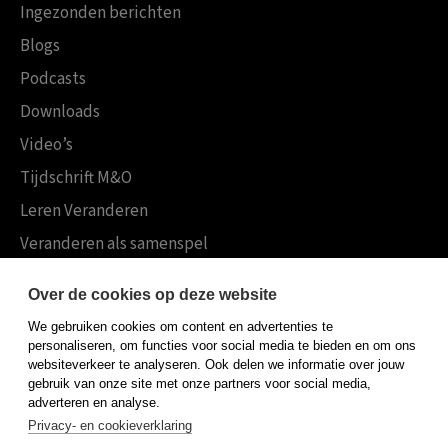
Ingezonden berichten
Blogs
Podcasts
Downloads
Video’s
Tijdschrift M&O
Leren Veranderen
Veranderen als samenspel
Boekensites
Over de cookies op deze website
Koninklijke Boom uitgevers
We gebruiken cookies om content en advertenties te
Boom Psychologie
personaliseren, om functies voor social media te bieden en om ons
websiteverkeer te analyseren. Ook delen we informatie over jouw
Boom Hoger Onderwijs
gebruik van onze site met onze partners voor social media,
adverteren en analyse.
Privacy- en cookieverklaring