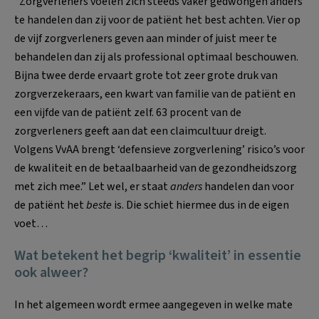
“Zorgverleners voelen zich steeds vaker gedwongen anders
te handelen dan zij voor de patiënt het best achten. Vier op
de vijf zorgverleners geven aan minder of juist meer te
behandelen dan zij als professional optimaal beschouwen.
Bijna twee derde ervaart grote tot zeer grote druk van
zorgverzekeraars, een kwart van familie van de patiënt en
een vijfde van de patiënt zelf. 63 procent van de
zorgverleners geeft aan dat een claimcultuur dreigt.
Volgens VvAA brengt ‘defensieve zorgverlening’ risico’s voor
de kwaliteit en de betaalbaarheid van de gezondheidszorg
met zich mee.” Let wel, er staat
anders
handelen dan voor
de patiënt het
beste
is. Die schiet hiermee dus in de eigen
voet…
Wat betekent het begrip ‘kwaliteit’ in essentie
ook alweer?
In het algemeen wordt ermee aangegeven in welke mate