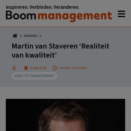
Spring
Door
Spring
Spring
Inspireren. Verbinden. Veranderen.
naar
naar
naar
naar
de
de
de
de
hoofdnavigatie
hoofd
eerste
voettekst
inhoud
sidebar
Artikelen
Martin van Staveren ‘Realiteit
van kwaliteit’
6 april 2016
Leestijd: 5 minuten
KWALITEITSMANAGEMENT