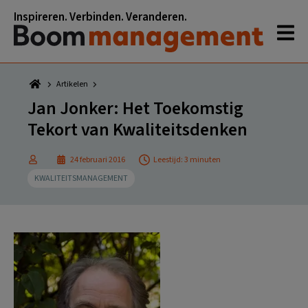
Spring
Door
Spring
Spring
Inspireren. Verbinden. Veranderen.
naar
naar
naar
naar
de
de
de
de
hoofdnavigatie
hoofd
eerste
voettekst
inhoud
sidebar
Artikelen
Jan Jonker: Het Toekomstig
Tekort van Kwaliteitsdenken
24 februari 2016
Leestijd: 3 minuten
KWALITEITSMANAGEMENT