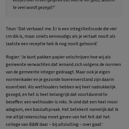
kalfjes over in een gesprek dat veel te ver gaat, waarin
te veel wordt gezegd?’
Teun: ‘Dat verbaast me. Er is een integriteitscode die vier
cm dik is, maar zoiets eenvoudigs als je verlaat nooit als
laatste een receptie heb ik nog nooit gehoord.’
Rogier: ‘Je kunt pakken papier volschrijven hoe wij als
gemeente verwachten dat iemand zich volgens de normen
van de gemeente integer gedraagt. Maar ook je eigen
normenkader en je gezonde boerenverstand zijn daarin
essentieel. Als wethouders hebben wij heel nadrukkelijk
gezegd, en het is heel belangrijk dat voortdurend te
beseffen: een wethouder is niks. Ik vind dat een heel mooi
adagium, een basisafspraak. Het betekent namelijk dat ik
me altijd rekenschap moet geven van het feit dat het
college van B&W daar – bij uitsluiting – over gaat.’