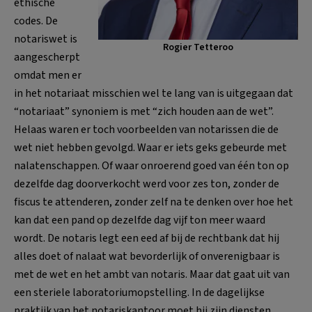
ethische
codes. De
notariswet is
Rogier Tetteroo
aangescherpt
omdat men er
in het notariaat misschien wel te lang van is uitgegaan dat
“notariaat” synoniem is met “zich houden aan de wet”.
Helaas waren er toch voorbeelden van notarissen die de
wet niet hebben gevolgd. Waar er iets geks gebeurde met
nalatenschappen. Of waar onroerend goed van één ton op
dezelfde dag doorverkocht werd voor zes ton, zonder de
fiscus te attenderen, zonder zelf na te denken over hoe het
kan dat een pand op dezelfde dag vijf ton meer waard
wordt. De notaris legt een eed af bij de rechtbank dat hij
alles doet of nalaat wat bevorderlijk of onverenigbaar is
met de wet en het ambt van notaris. Maar dat gaat uit van
een steriele laboratoriumopstelling. In de dagelijkse
praktijk van het notariskantoor moet hij zijn diensten