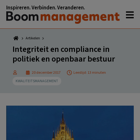
Spring
Door
Spring
Spring
Inspireren. Verbinden. Veranderen.
naar
naar
naar
naar
de
de
de
de
hoofdnavigatie
hoofd
eerste
voettekst
inhoud
sidebar
Artikelen
Integriteit en compliance in
politiek en openbaar bestuur
20 december 2017
Leestijd: 13 minuten
KWALITEITSMANAGEMENT