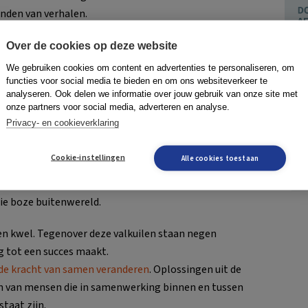
nden van verhalen.
Over de cookies op deze website
jd goed. We vertellen niet graag over wat er niet goed
We gebruiken cookies om content en advertenties te personaliseren, om
 wel de schaduw uit en blijkt de samenwerking plots
functies voor social media te bieden en om ons websiteverkeer te
analyseren. Ook delen we informatie over jouw gebruik van onze site met
ht.
onze partners voor social media, adverteren en analyse.
Privacy- en cookieverklaring
atering gehoord (of zelf uitgesproken …): ‘Mooie
Cookie-instellingen
Alle cookies toestaan
n of we nu echt dingen gaan veranderen.’ Alsof je de
 uit handen geeft aan de grote boze buitenwereld.
die boze buitenwereld.
en kwel. Tegenover deze valkuilen staan negen
 tot een succes maakt.
de kracht van samen veranderen
. Oplossingen uit de
en van mensen die in samenwerking binnen en tussen
staat zijn.