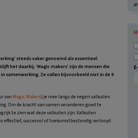
ar
M
erking’ steeds vaker genoemd als essentieel
ijft het daarbij. ‘Magic makers’ zijn de mensen die
E
n samenwerking. Ze vallen bijvoorbeeld niet in de 9
eur van
Magic Makers
) je mee langs de negen valkuilen
ing. Om de kracht van samen veranderen goed te
rijk te zien wat deze valkuilen zijn. Valkuilen
 effectief, succesvol of toekomstbestendig verloopt