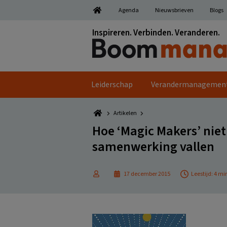
Spring
Door
Spring
Spring
Agenda
Nieuwsbrieven
Blogs
naar
naar
naar
naar
de
de
de
de
Inspireren. Verbinden. Veranderen.
hoofdnavigatie
hoofd
eerste
voettekst
inhoud
sidebar
Leiderschap
Verandermanagemen
Artikelen
Hoe ‘Magic Makers’ niet 
samenwerking vallen
17 december 2015
Leestijd: 4 m