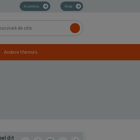
Academy
Shop
zoek
Andere thema’s
eel dit