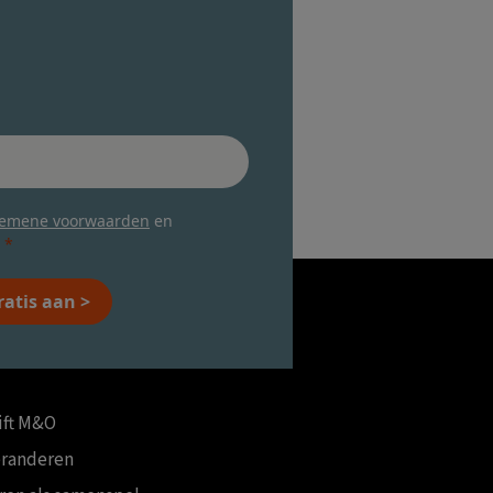
gemene voorwaarden
en
ratis aan >
ift M&O
eranderen