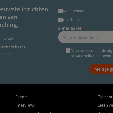
ieuwste inzichten
Management
en van
Coaching
ching!
E-mailadres
jouw vak
en nieuwe boeken
Ik ga akkoord met de
al
events
privacy policy
van Boom.
Meld je g
Events
Tijdschr
Interviews
Leren V