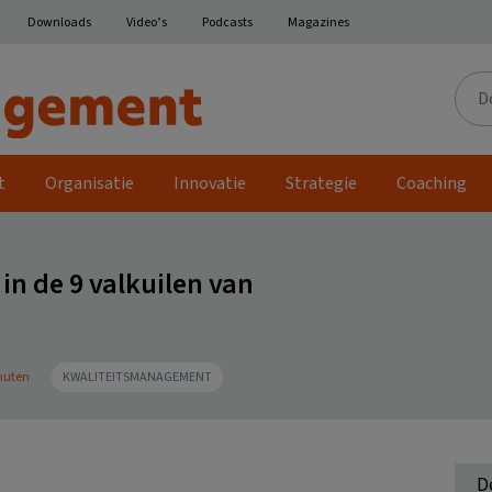
Downloads
Video’s
Podcasts
Magazines
Door
de
site
t
Organisatie
Innovatie
Strategie
Coaching
in de 9 valkuilen van
inuten
KWALITEITSMANAGEMENT
D