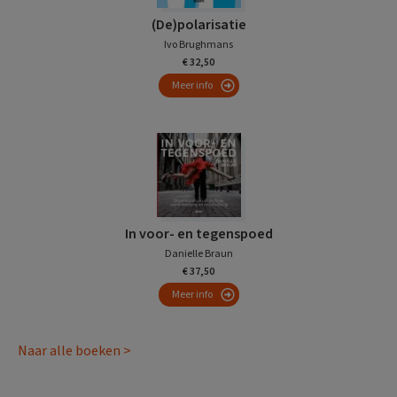
(De)polarisatie
Ivo Brughmans
€ 32,50
Meer info
In voor- en tegenspoed
Danielle Braun
€ 37,50
Meer info
Naar alle boeken >