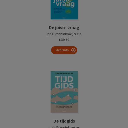
De juiste vraag
Joris Brenninkmeijer e.a.
€ 39,50
Meer info
De tijdgids
Joris Brenninkmeijer