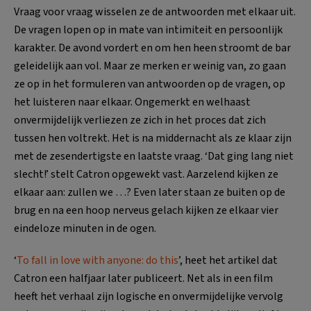
Vraag voor vraag wisselen ze de antwoorden met elkaar uit.
De vragen lopen op in mate van intimiteit en persoonlijk
karakter. De avond vordert en om hen heen stroomt de bar
geleidelijk aan vol. Maar ze merken er weinig van, zo gaan
ze op in het formuleren van antwoorden op de vragen, op
het luisteren naar elkaar. Ongemerkt en welhaast
onvermijdelijk verliezen ze zich in het proces dat zich
tussen hen voltrekt. Het is na middernacht als ze klaar zijn
met de zesendertigste en laatste vraag. ‘Dat ging lang niet
slecht!’ stelt Catron opgewekt vast. Aarzelend kijken ze
elkaar aan: zullen we …? Even later staan ze buiten op de
brug en na een hoop nerveus gelach kijken ze elkaar vier
eindeloze minuten in de ogen.
‘
To fall in love with anyone: do this
’, heet het artikel dat
Catron een halfjaar later publiceert. Net als in een film
heeft het verhaal zijn logische en onvermijdelijke vervolg