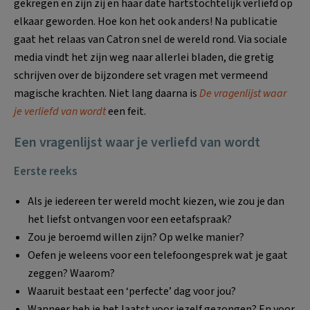
gekregen en zijn zij en haar date hartstochtelijk verliefd op
elkaar geworden. Hoe kon het ook anders! Na publicatie
gaat het relaas van Catron snel de wereld rond. Via sociale
media vindt het zijn weg naar allerlei bladen, die gretig
schrijven over de bijzondere set vragen met vermeend
magische krachten. Niet lang daarna is
De vragenlijst waar
je verliefd van wordt
een feit.
Een vragenlijst waar je verliefd van wordt
Eerste reeks
Als je iedereen ter wereld mocht kiezen, wie zou je dan
het liefst ontvangen voor een eetafspraak?
Zou je beroemd willen zijn? Op welke manier?
Oefen je weleens voor een telefoongesprek wat je gaat
zeggen? Waarom?
Waaruit bestaat een ‘perfecte’ dag voor jou?
Wanneer heb je het laatst voor jezelf gezongen? En voor