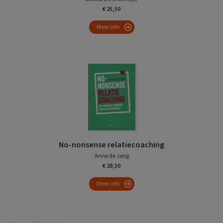
€ 25,50
Meer info
No-nonsense relatiecoaching
Anne de Jong
€ 28,50
Meer info