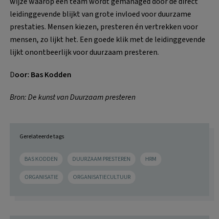
wijze waarop een team wordt gemanaged door de direct
leidinggevende blijkt van grote invloed voor duurzame
prestaties. Mensen kiezen, presteren én vertrekken voor
mensen, zo lijkt het. Een goede klik met de leidinggevende
lijkt onontbeerlijk voor duurzaam presteren.
D
oor: Bas Kodden
Bron: De kunst van Duurzaam presteren
Gerelateerde tags
BAS KODDEN
DUURZAAM PRESTEREN
HRM
ORGANISATIE
ORGANISATIECULTUUR