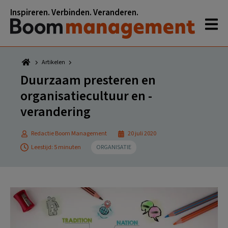
Spring
Door
Spring
Spring
Inspireren. Verbinden. Veranderen.
naar
naar
naar
naar
de
de
de
de
hoofdnavigatie
hoofd
eerste
voettekst
inhoud
sidebar
Artikelen
Duurzaam presteren en
organisatiecultuur en -
verandering
Redactie Boom Management
20 juli 2020
Leestijd: 5 minuten
ORGANISATIE