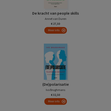
De kracht van people skills
Annet van Duren
€ 27,50
Meer info
(De)polarisatie
Ivo Brughmans
€ 32,50
Meer info