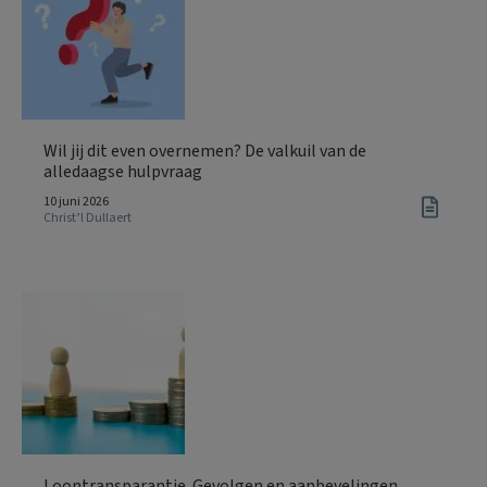
Wil jij dit even overnemen? De valkuil van de
alledaagse hulpvraag
10 juni 2026
Christ’l Dullaert
Loontransparantie. Gevolgen en aanbevelingen