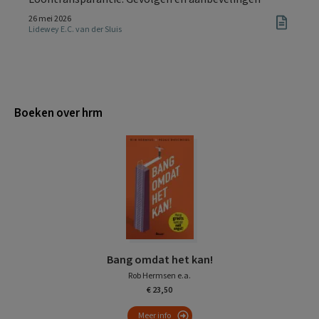
26 mei 2026
Lidewey E.C. van der Sluis
Boeken over hrm
Bang omdat het kan!
Rob Hermsen e.a.
€ 23,50
Meer info