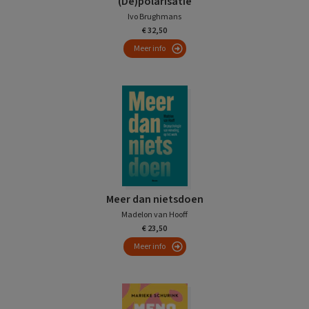
(De)polarisatie
Ivo Brughmans
€ 32,50
Meer info
Meer dan nietsdoen
Madelon van Hooff
€ 23,50
Meer info