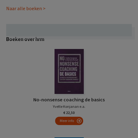
Naar alle boeken >
Boeken over hrm
No-nonsense coaching de basics
Yvette Konjanan e.a.
€ 22,50
Meer info