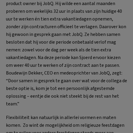
product owner bij JobQ. Hij wilde een aantal maanden
proberen om wekelijks 32 uur in plaats van zijn huidige 40
uur te werken én tien extra vakantiedagen opnemen,
zonder zijn contracturen officieel te verlagen. Daarover kon
hij gewoon in gesprek gaan met JobQ. Ze hebben samen
besloten dat hij voor die periode onbetaald verlof mag
nemen: zowel voor de dag per week als de tien extra
vakantiedagen. Na deze periode kan Sjoerd ervoor kiezen
om weer 40 uur te werken of zijn contract aan te passen.
Boudewijn Dekker, CEO en medeoprichter van JobQ, zegt:
“Door samen in gesprek te gaan over wat voor de collega de
beste optie is, kom je tot een persoonlijk afgestemde
oplossing – eentje die ook niet steekt bij de rest van het
team.”
Flexibiliteit kan natuurlijk in allerlei vormen en maten
komen. Zo wint de mogelijkheid om religieuze feestdagen
om te ruilen voor andere feestdagen steeds meer aan