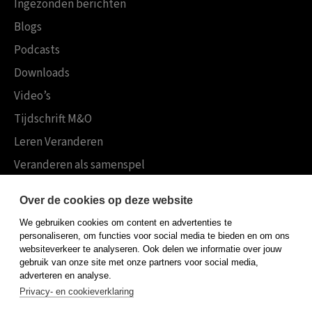
Ingezonden berichten
Blogs
Podcasts
Downloads
Video’s
Tijdschrift M&O
Leren Veranderen
Veranderen als samenspel
Boekensites
Over de cookies op deze website
Koninklijke Boom uitgevers
We gebruiken cookies om content en advertenties te
Boom Psychologie
personaliseren, om functies voor social media te bieden en om ons
websiteverkeer te analyseren. Ook delen we informatie over jouw
Boom Hoger Onderwijs
gebruik van onze site met onze partners voor social media,
adverteren en analyse.
Privacy- en cookieverklaring