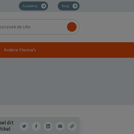
Academy
Shop
zoek
Andere thema’s
eel dit
tikel