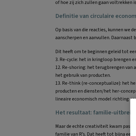
of hoe zij zich zullen gaan voltrekken is
Definitie van circulaire econo
Op basis van die reacties, kunnen we de
aanscherpen en aanvullen. Daarnaast ble
Dit heeft om te beginnen geleid tot ee
3. Re-cycle: het in kringloop brengen 
12. Re-shoring: het terugbrengen van a
het gebruik van producten.
13. Re-think (re-conceptualize): het he
producten en diensten/het her-concep
lineaire economisch model richting een
Het resultaat: familie-uitbreid
Maar de echte creativiteit kwam pas lo
familie van R’s. Dat heeft tot bijna een