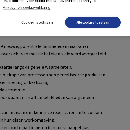
onze partners voor social media, adverteren en analyse.
Privacy- en cookieverklaring
aar aanleiding van de vraag naar aanvullingen op de
Cookie-instellingen
Alle cookies toestaan
 19 nieuwe, potentiële familieleden naar voren
overzicht van met de betekenis die werd voorgesteld.
waarde langs de gehele waardeketen.
e bijdrage van processen aan gerealiseerde producten.
een mening of beslissing.
 de economie.
e voorwaarden en afhankelijkheden van algemeen
n van mensen om kennis te reactiveren en te zoeken
n in hun eigen werkomgeving.
sen om te participeren in maatschappelijke,