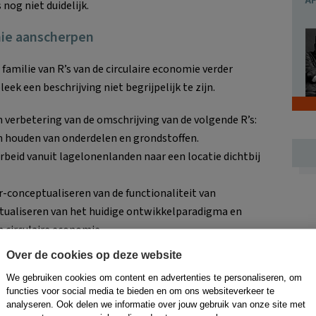
 nog niet duidelijk.
mie aanscherpen
 familie van R’s van de circulaire economie verder
ek een beschrijving niet begrijpelijk te zijn.
n verbetering van de omschrijving van de volgende R’s:
en houden van onderdelen en grondstoffen.
rbeid vanuit lagelonenlanden naar een locatie dichtbij
r-conceptualiseren van de functionaliteit van
tualiseren van het huidige ontwikkelparadigma en
 circulaire economie.
Over de cookies op deze website
ing
We gebruiken cookies om content en advertenties te personaliseren, om
functies voor social media te bieden en om ons websiteverkeer te
s naar aanleiding van de vraag naar aanvullingen op de
analyseren. Ook delen we informatie over jouw gebruik van onze site met
 verdubbeling geleid.