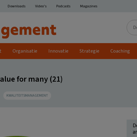
Downloads
Video’s
Podcasts
Magazines
Door
de
site
t
Organisatie
Innovatie
Strategie
Coaching
value for many (21)
KWALITEITSMANAGEMENT
D
ar