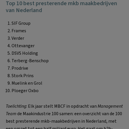
Top 10 best presterende mkb maakbedrijven
van Nederland
SIF Group
Frames
Verder
Ottevanger
DSVS Holding
Terberg-Benschop
Prodrive
Stork Prins
Muelink en Grol
Ploeger Oxbo
Toelichting
: Elk jaar stelt MBCF in opdracht van
Management
Team
de Maakindustrie 100 samen: een overzicht van de 100
best presterende mkb-maakbedrijven in Nederland, met
een omzet tot een half miljard euro. Het gaat om b2b-