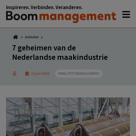
Spring
Door
Spring
Spring
Inspireren. Verbinden. Veranderen.
naar
naar
naar
naar
de
de
de
de
hoofdnavigatie
hoofd
eerste
voettekst
inhoud
sidebar
Artikelen
7 geheimen van de
Nederlandse maakindustrie
22 juni 2016
KWALITEITSMANAGEMENT