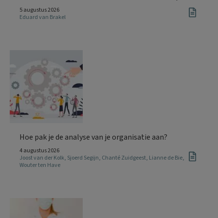
5 augustus 2026
Eduard van Brakel
Hoe pak je de analyse van je organisatie aan?
4 augustus 2026
Joost van der Kolk
,
Sjoerd Segijn
,
Chanté Zuidgeest
,
Lianne de Bie
,
Wouter ten Have