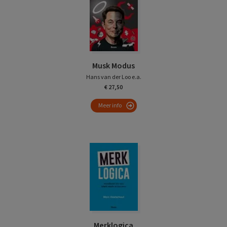
Musk Modus
Hans van der Loo e.a.
€ 27,50
Meer info
Merklogica