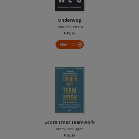
Onderweg
Leike van Oss e.a.
€ 49,95
Meer info
Scoren met teamwork
Bram Verbruggen
€ 26,95