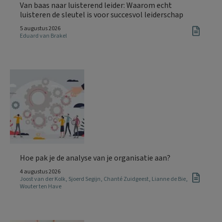
Van baas naar luisterend leider: Waarom echt
luisteren de sleutel is voor succesvol leiderschap
5 augustus 2026
Eduard van Brakel
Hoe pak je de analyse van je organisatie aan?
4 augustus 2026
Joost van der Kolk
,
Sjoerd Segijn
,
Chanté Zuidgeest
,
Lianne de Bie
,
Wouter ten Have