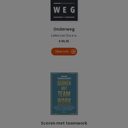
Onderweg
Leike van Oss e.a.
€ 49,95
Meer info
Scoren met teamwork