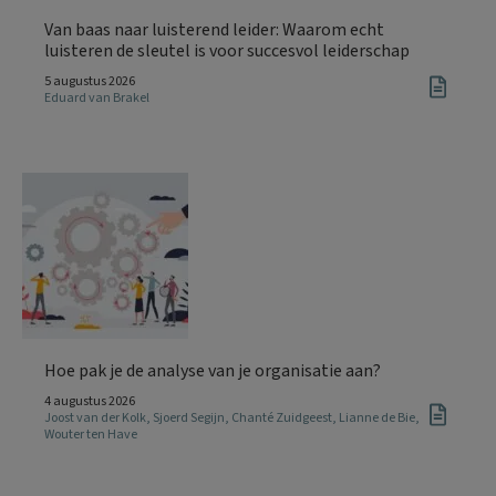
Van baas naar luisterend leider: Waarom echt
luisteren de sleutel is voor succesvol leiderschap
5 augustus 2026
Eduard van Brakel
Hoe pak je de analyse van je organisatie aan?
4 augustus 2026
Joost van der Kolk
,
Sjoerd Segijn
,
Chanté Zuidgeest
,
Lianne de Bie
,
Wouter ten Have