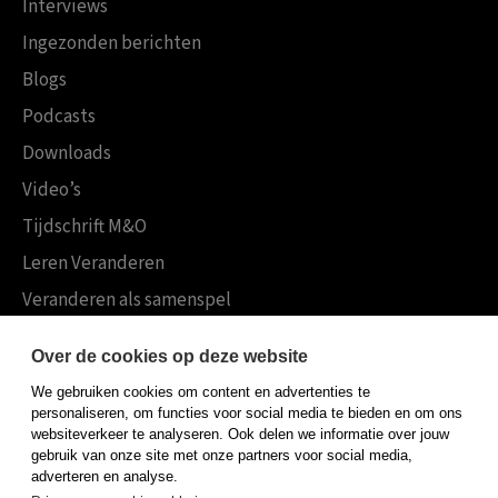
Interviews
Ingezonden berichten
Blogs
Podcasts
Downloads
Video’s
Tijdschrift M&O
Leren Veranderen
Veranderen als samenspel
Boekensites
Over de cookies op deze website
Koninklijke Boom uitgevers
We gebruiken cookies om content en advertenties te
Boom Psychologie
personaliseren, om functies voor social media te bieden en om ons
websiteverkeer te analyseren. Ook delen we informatie over jouw
Boom Hoger Onderwijs
gebruik van onze site met onze partners voor social media,
adverteren en analyse.