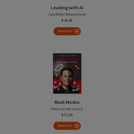
Leading with AI
Joris Merks-Benjaminsen
€ 29,95
Meer info
Musk Modus
Hans van der Loo e.a.
€ 27,50
Meer info