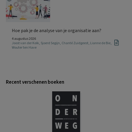
Hoe pak je de analyse van je organisatie aan?
4 augustus 2026
Joost van der Kolk
,
Sjoerd Segijn
,
Chanté Zuidgeest
,
Lianne de Bie
,
Wouter ten Have
Recent verschenen boeken