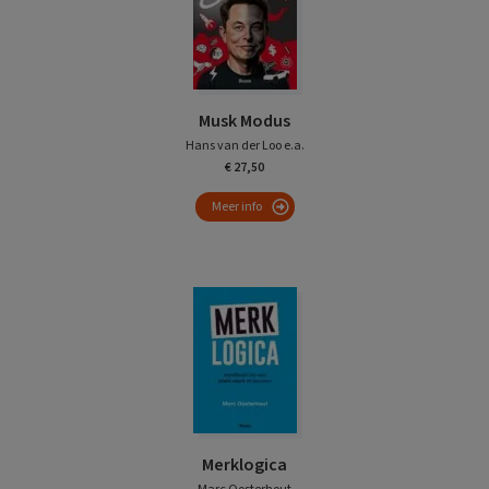
Musk Modus
Hans van der Loo e.a.
€ 27,50
Meer info
Merklogica