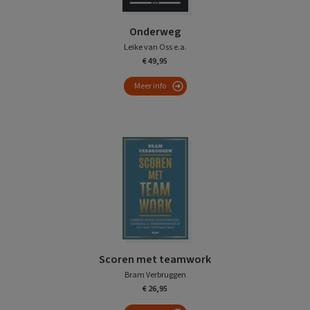
Onderweg
Leike van Oss e.a.
€ 49,95
Meer info
Scoren met teamwork
Bram Verbruggen
€ 26,95