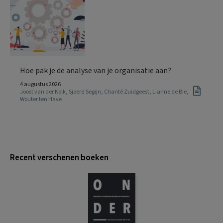
Hoe pak je de analyse van je organisatie aan?
4 augustus 2026
Joost van der Kolk
,
Sjoerd Segijn
,
Chanté Zuidgeest
,
Lianne de Bie
,
Wouter ten Have
Recent verschenen boeken