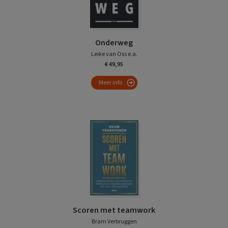
Onderweg
Leike van Oss e.a.
€ 49,95
Meer info
Scoren met teamwork
Bram Verbruggen