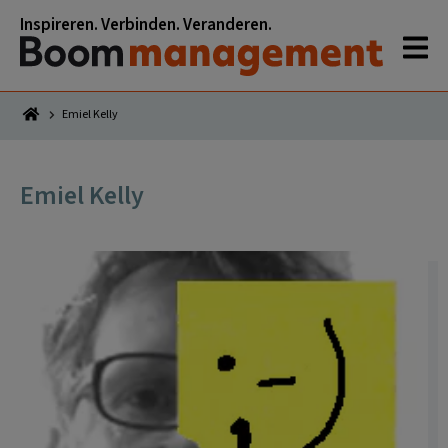
Spring
Door
Spring
Spring
Inspireren. Verbinden. Veranderen.
naar
naar
naar
naar
de
de
de
de
hoofdnavigatie
hoofd
eerste
voettekst
inhoud
sidebar
Emiel Kelly
Emiel Kelly