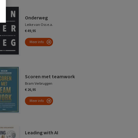
Onderweg
Leike van Oss e.a.
€ 49,95
Meer info
Scoren met teamwork
Bram Verbruggen
€ 26,95
Meer info
Leading with AI