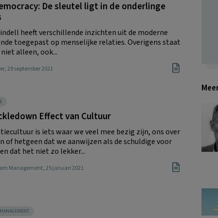
mocracy: De sleutel ligt in de onderlinge
s
indell heeft verschillende inzichten uit de moderne
nde toegepast op menselijke relaties. Overigens staat
 niet alleen, ook...
er
, 29 september 2021
Meer
E
ckledown Effect van Cultuur
iecultuur is iets waar we veel mee bezig zijn, ons over
en of hetgeen dat we aanwijzen als de schuldige voor
 dat het niet zo lekker...
Boom Management
, 25 januari 2021
SMANAGEMENT