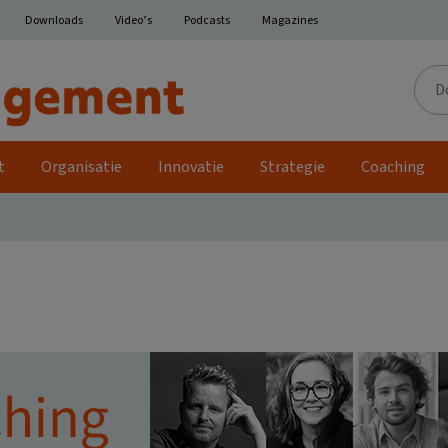
Downloads
Video’s
Podcasts
Magazines
Door
de
site
t
Organisatie
Innovatie
Strategie
Coaching