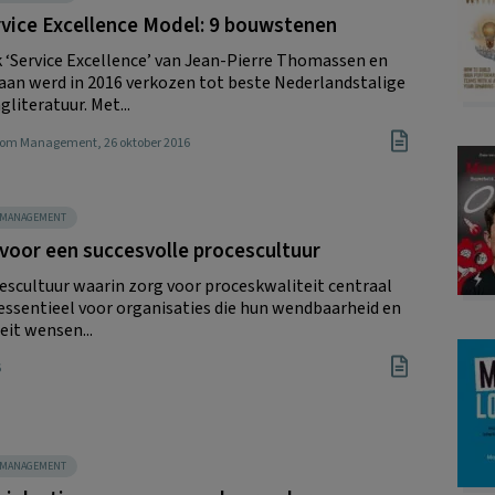
vice Excellence Model: 9 bouwstenen
 ‘Service Excellence’ van Jean-Pierre Thomassen en
Haan werd in 2016 verkozen tot beste Nederlandstalige
literatuur. Met...
Boom Management
, 26 oktober 2016
SMANAGEMENT
 voor een succesvolle procescultuur
escultuur waarin zorg voor proceskwaliteit centraal
s essentieel voor organisaties die hun wendbaarheid en
teit wensen...
6
SMANAGEMENT