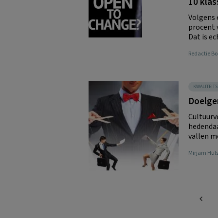
10 klas
Volgens 
procent 
Dat is ec
Redactie 
KWALITEIT
Doelger
Cultuurv
hedendaa
vallen me
Mirjam Hul