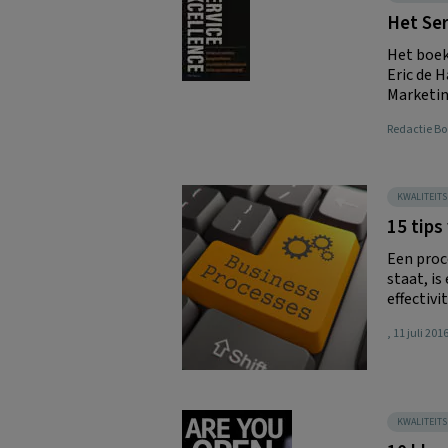
Het Ser
Het boek
Eric de 
Marketing
Redactie 
KWALITEIT
15 tips
Een proc
staat, i
effectivi
, 11 juli 201
KWALITEIT