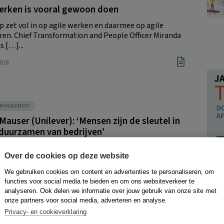
werken is vooral gewoon doen
zet vol in op agile werken en daarmee op agile
ren. Chief Transformation and People Officer Miranda
s […]...
2018
SMANAGEMENT
Mauser (Unilever): ‘Mensen zijn de sleutel in
duurzamen van bedrijven’
 wil zijn medewerkers, stakeholders, klanten én het
Over de cookies op deze website
publiek bewust maken van klimaatverandering.
t wil de multinational deze...
We gebruiken cookies om content en advertenties te personaliseren, om
functies voor social media te bieden en om ons websiteverkeer te
, 21 juni 2017
analyseren. Ook delen we informatie over jouw gebruik van onze site met
onze partners voor social media, adverteren en analyse.
Privacy- en cookieverklaring
Rece
SMANAGEMENT