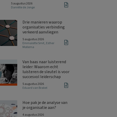
5 augustus 2026
Daniëlle de Jonge
Drie manieren waarop
organisaties verbinding
verkeerd aanvliegen
5 augustus 2026
Emmalotte Smit
,
Esther
Mollema
Van baas naar luisterend
leider: Waarom echt
luisteren de sleutel is voor
succesvol leiderschap
5 augustus 2026
Eduard van Brakel
Hoe pak je de analyse van
je organisatie aan?
4 augustus 2026