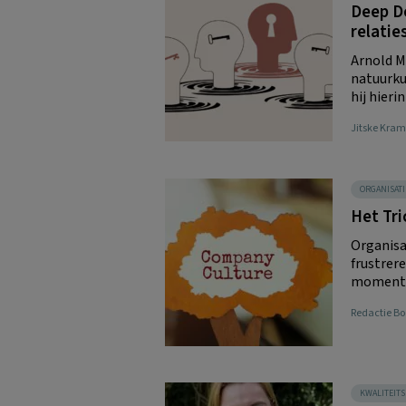
Deep De
relatie
Arnold M
natuurku
hij hierin
Jitske Kram
ORGANISATI
Het Tri
Organisat
frustrer
momenten
Redactie 
KWALITEIT