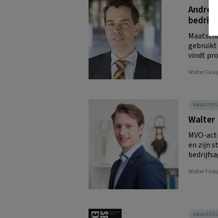
André 
bedrijv
Maatscha
gebruikt 
vindt pro
Walter Faaij
KWALITEIT
Walter 
MVO-acti
en zijn 
bedrijfsa
Walter Faaij
KWALITEIT