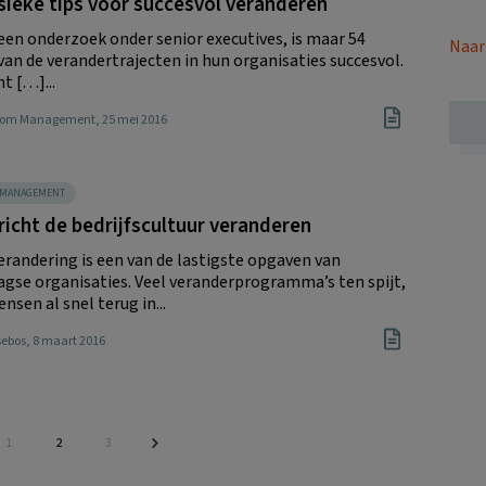
sieke tips voor succesvol veranderen
een onderzoek onder senior executives, is maar 54
Naar
van de verandertrajecten in hun organisaties succesvol.
ht […]...
Boom Management
, 25 mei 2016
SMANAGEMENT
icht de bedrijfscultuur veranderen
erandering is een van de lastigste opgaven van
gse organisaties. Veel veranderprogramma’s ten spijt,
nsen al snel terug in...
sebos
, 8 maart 2016
Pagina
Pagina
Pagina
1
2
3