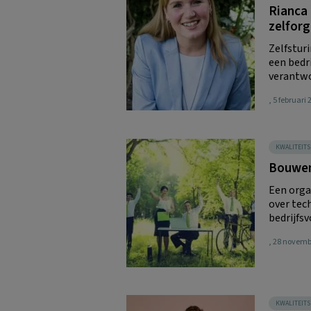
Rianca 
zelforg
Zelfsturi
een bedri
verantwo
, 5 februari
KWALITEIT
Bouwen
Een orga
over tec
bedrijfsv
, 28 novemb
KWALITEIT