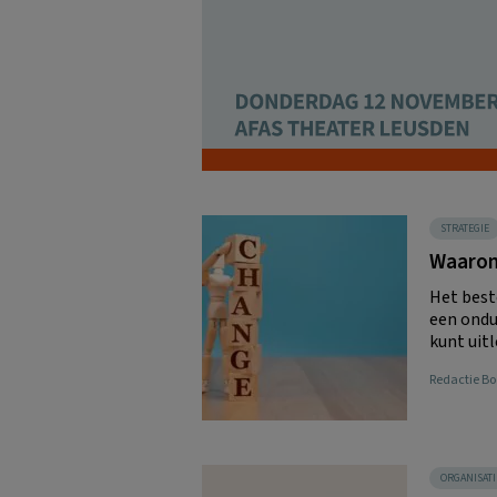
STRATEGIE
Waarom 
Het best
een ondui
kunt uitl
Redactie 
ORGANISATI