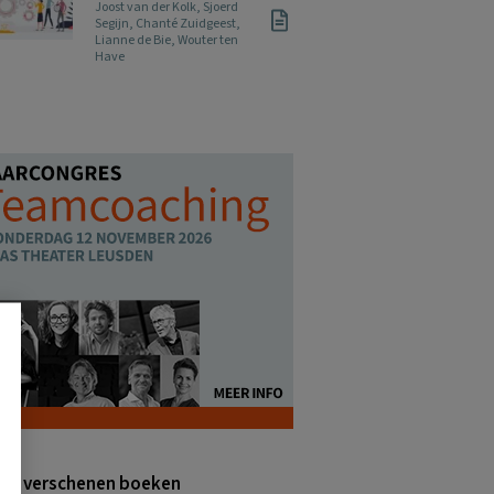
Joost van der Kolk
,
Sjoerd
Segijn
,
Chanté Zuidgeest
,
Lianne de Bie
,
Wouter ten
Have
nt verschenen boeken