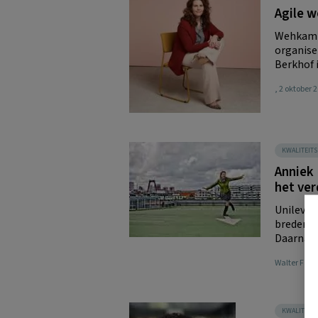
Agile 
Wehkamp 
organise
Berkhof i
, 2 oktober 
KWALITEIT
Anniek 
het ver
Unilever
bredere 
Daarnaas
Walter Faaij
KWALITEIT