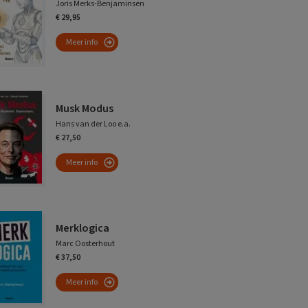
Joris Merks-Benjaminsen
€ 29,95
Meer info
Musk Modus
Hans van der Loo e.a.
€ 27,50
Meer info
Merklogica
Marc Oosterhout
€ 37,50
Meer info