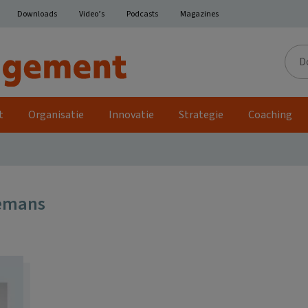
Downloads
Video’s
Podcasts
Magazines
Door
de
site
t
Organisatie
Innovatie
Strategie
Coaching
lemans