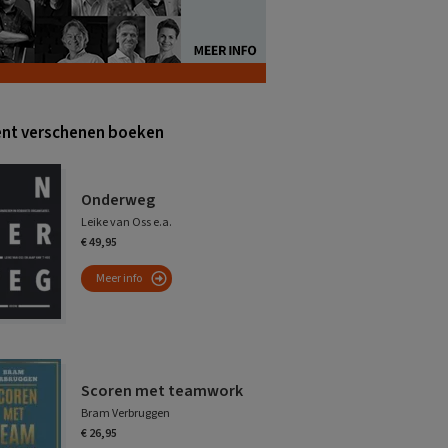
nt verschenen boeken
Onderweg
Leike van Oss e.a.
€ 49,95
Meer info
Scoren met teamwork
Bram Verbruggen
€ 26,95