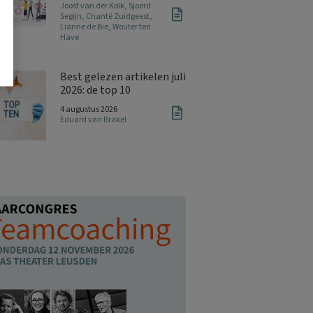
Joost van der Kolk
,
Sjoerd
Segijn
,
Chanté Zuidgeest
,
Lianne de Bie
,
Wouter ten
Have
Best gelezen artikelen juli
2026: de top 10
4 augustus 2026
Eduard van Brakel