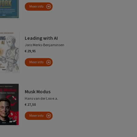
Meer info
Leading with AI
Joris Merks-Benjaminsen
€ 29,95
Meer info
Musk Modus
Hans van der Loo e.a.
€ 27,50
Meer info