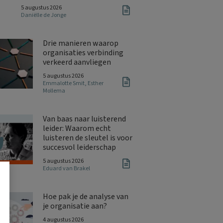
5 augustus 2026
Daniëlle de Jonge
Drie manieren waarop
organisaties verbinding
verkeerd aanvliegen
5 augustus 2026
Emmalotte Smit
,
Esther
Mollema
Van baas naar luisterend
leider: Waarom echt
luisteren de sleutel is voor
succesvol leiderschap
5 augustus 2026
Eduard van Brakel
Hoe pak je de analyse van
je organisatie aan?
4 augustus 2026