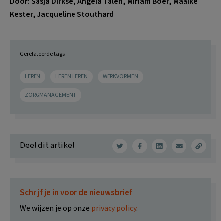
Door:
Sasja Dirkse, Angela Talen, Miriam Boer, Maaike
Kester, Jacqueline Stouthard
Gerelateerde tags
LEREN
LEREN LEREN
WERKVORMEN
ZORGMANAGEMENT
Deel dit artikel
Schrijf je in voor de nieuwsbrief
We wijzen je op onze
privacy policy
.