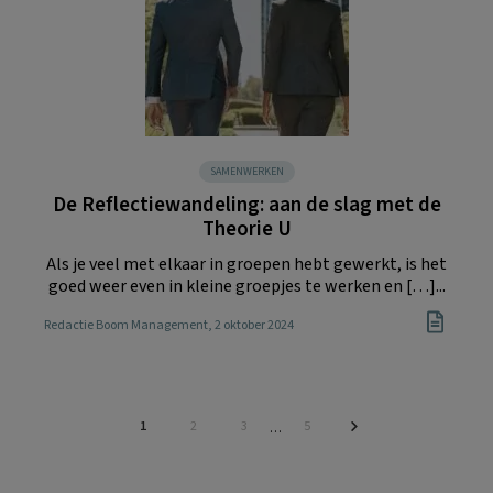
SAMENWERKEN
De Reflectiewandeling: aan de slag met de
Theorie U
Als je veel met elkaar in groepen hebt gewerkt, is het
goed weer even in kleine groepjes te werken en […]...
Redactie Boom Management
, 2 oktober 2024
Pagina
Pagina
Pagina
Pagina
1
2
3
5
Interim
…
pagina's
zijn
weggelaten