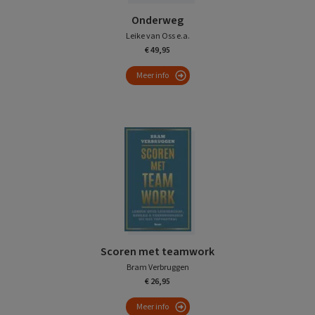
Onderweg
Leike van Oss e.a.
€ 49,95
Meer info
Scoren met teamwork
Bram Verbruggen
€ 26,95
Meer info