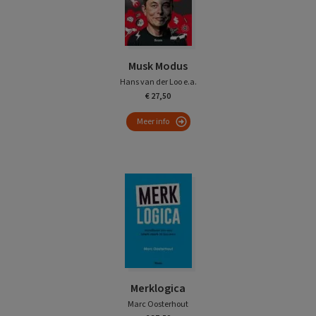
Musk Modus
Hans van der Loo e.a.
€ 27,50
Meer info
Merklogica
Marc Oosterhout