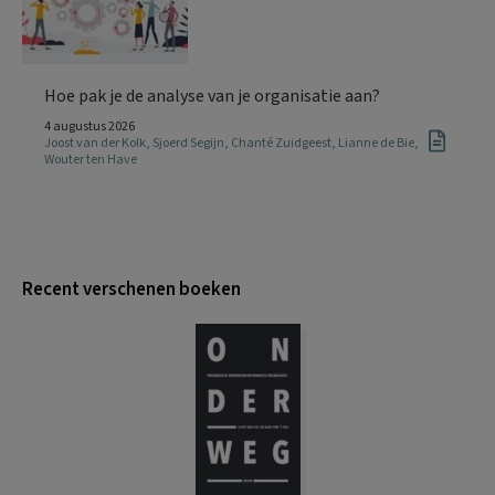
Hoe pak je de analyse van je organisatie aan?
4 augustus 2026
Joost van der Kolk
,
Sjoerd Segijn
,
Chanté Zuidgeest
,
Lianne de Bie
,
Wouter ten Have
Recent verschenen boeken