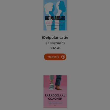
(De)polarisatie
Ivo Brughmans
€ 32,50
Meer info