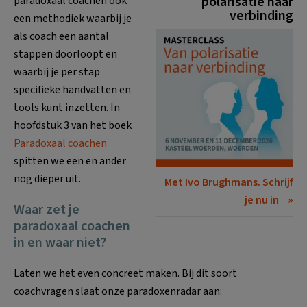
polarisatie naar
paradoxaal coachen ook
verbinding
een methodiek waarbij je
als coach een aantal
stappen doorloopt en
waarbij je per stap
specifieke handvatten en
tools kunt inzetten. In
hoofdstuk 3 van het boek
Paradoxaal coachen
spitten we een en ander
nog dieper uit.
Met Ivo Brughmans. Schrijf
je nu in
Waar zet je
paradoxaal coachen
in en waar niet?
Laten we het even concreet maken. Bij dit soort
coachvragen slaat onze paradoxenradar aan: