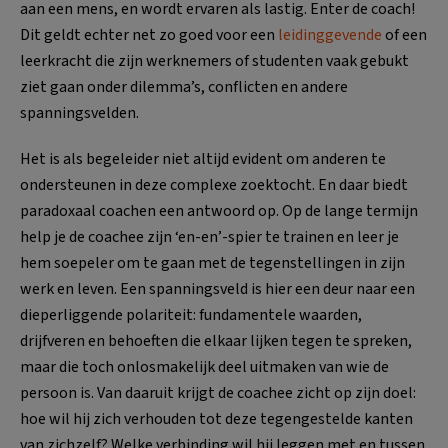
aan een mens, en wordt ervaren als lastig. Enter de coach!
Dit geldt echter net zo goed voor een
leidinggevende
of een
leerkracht die zijn werknemers of studenten vaak gebukt
ziet gaan onder dilemma’s, conflicten en andere
spanningsvelden.
Het is als begeleider niet altijd evident om anderen te
ondersteunen in deze complexe zoektocht. En daar biedt
paradoxaal coachen een antwoord op. Op de lange termijn
help je de coachee zijn ‘en-en’-spier te trainen en leer je
hem soepeler om te gaan met de tegenstellingen in zijn
werk en leven. Een spanningsveld is hier een deur naar een
dieperliggende polariteit: fundamentele waarden,
drijfveren en behoeften die elkaar lijken tegen te spreken,
maar die toch onlosmakelijk deel uitmaken van wie de
persoon is. Van daaruit krijgt de coachee zicht op zijn doel:
hoe wil hij zich verhouden tot deze tegengestelde kanten
van zichzelf? Welke verbinding wil hij leggen met en tussen