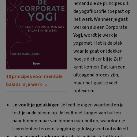
iemand die de principes uit
de yogafilosofie toepast op
het werk. Wanneer je gaat
werken als een Corporate
Yogi, wordt je werk je
yogamat. Het is de plek
waar je gaat ontdekken
hoe je dichter bij je Zelf
kunt komen. Dat kan een
uitdagend proces zijn,
10 principes voor mentale
maar het gaat je veel
balans in je werk
opleveren:
Je voelt je gelukkiger.
Je leeft je eigen waarheid en je
lost je oude pijnen op. Je leeft niet langer van buiten
naar binnen maar van binnen naar buiten, waardoor je
tevredenheid en een langdurig geluksgevoel ont­wikkelt.
Je inspireert anderen
.
Hoe dichter jij bij je Zelf komt,