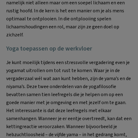
namelijk niet alleen maar om een soepel lichaam en een
rustig hoofd. In de kern is het een manier om je als mens
optimaal te ontplooien. In die ontplooiing spelen
lichaamshou­dingen een rol, maar zijn ze geen doel op
zichzelf.
Yoga toepassen op de werkvloer
Je kunt moeilijk tijdens een stressvolle vergadering even je
yoga­mat uitrollen om tot rust te komen. Waar je in de
vergaderzaal wél wat aan kunt hebben, zijn de yama’s en de
niyama’s. Deze twee onderdelen van de yogafilosofie
bevatten samen tien leef­regels die je helpen om op een
goede manier met je omgeving en met jezelf om te gaan.
Het interessante is dat deze leefregels met elkaar
samenhangen. Wanneer je er eentje overtreedt, kan dat een
kettingreactie veroorzaken. Wan­neer bijvoorbeeld je
hebzuchtloosheid – de vijfde yama – in het gedrang komt,