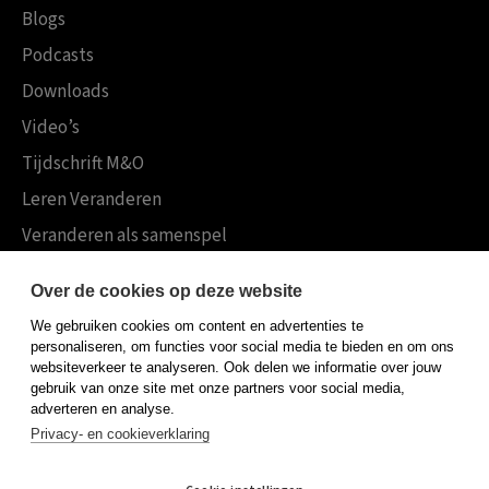
Blogs
Podcasts
Downloads
Video’s
Tijdschrift M&O
Leren Veranderen
Veranderen als samenspel
Boekensites
Over de cookies op deze website
Koninklijke Boom uitgevers
We gebruiken cookies om content en advertenties te
Boom Psychologie
personaliseren, om functies voor social media te bieden en om ons
websiteverkeer te analyseren. Ook delen we informatie over jouw
Boom Hoger Onderwijs
gebruik van onze site met onze partners voor social media,
adverteren en analyse.
Privacy- en cookieverklaring
Algemene voorwaarden