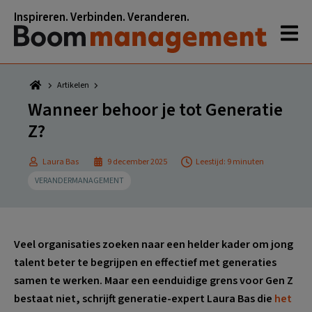
Spring
Door
Spring
Spring
Inspireren. Verbinden. Veranderen.
naar
naar
naar
naar
de
de
de
de
hoofdnavigatie
hoofd
eerste
voettekst
inhoud
sidebar
Artikelen
Wanneer behoor je tot Generatie
Z?
Laura Bas
9 december 2025
Leestijd: 9 minuten
VERANDERMANAGEMENT
Veel organisaties zoeken naar een helder kader om jong
talent beter te begrijpen en effectief met generaties
samen te werken. Maar een eenduidige grens voor Gen Z
bestaat niet, schrijft generatie-expert Laura Bas die
het