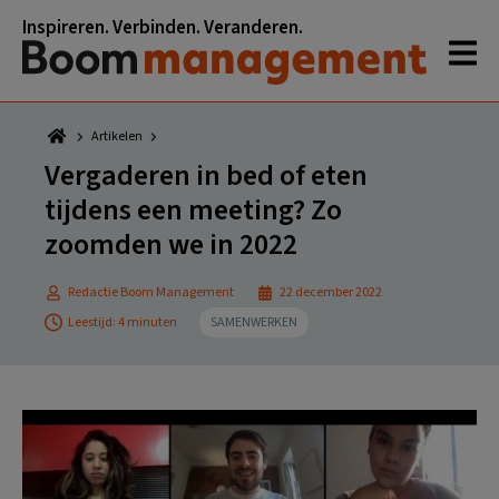
Spring
Door
Spring
Spring
Inspireren. Verbinden. Veranderen.
naar
naar
naar
naar
de
de
de
de
hoofdnavigatie
hoofd
eerste
voettekst
inhoud
sidebar
Artikelen
Vergaderen in bed of eten
tijdens een meeting? Zo
zoomden we in 2022
Redactie Boom Management
22 december 2022
Leestijd: 4 minuten
SAMENWERKEN