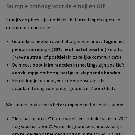
Duimpje omhoog voor de emoji en GIF
Emoji’s en gifjes zijn inmiddels helemaal ingeburgerd in
online communicatie.
Gebruikers hebben over het algemeen
niets tegen
het
gebruik van emojis (
83% neutraal of positief
) en GIFs
(
73% neutraal of positief
) in zakelijke communicatie.
De meest
populaire reacties
in meetings zijn positief:
een duimpje omhoog
,
hartje
en
klappende handen
.
Een duimpje omhoog voor de
woensdag
– de
populairste dag voor emoji-gebruik in Zoom Chat.
We kunnen ook steeds beter omgaan met de mute-knop:
“Je staat op mute” horen we steeds minder vaak. In 2021
nog was het voor
71%
van de gebruikers noodzakelijk
om te melden dat iemand nog op mute stond. Dit jaar