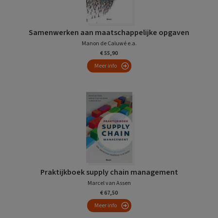
Samenwerken aan maatschappelijke opgaven
Manon de Caluwé e.a.
€ 55,90
Meer info
Praktijkboek supply chain management
Marcel van Assen
€ 67,50
Meer info