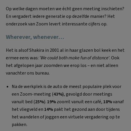
Op welke dagen moeten we écht geen meeting inschieten?
En vergadert iedere generatie op dezelfde manier? Het
onderzoek van Zoom levert interessante cijfers op.
Wherever, whenever…
Het is alsof Shakira in 2001 al in haar glazen bol keek en het
ermee eens was:
‘We could both make fun of distance’
. Ook
het afgelopen jaar zoomden we erop los – en niet alleen
vanachter ons bureau.
Na de werkplek is de auto de meest populaire plek voor
een Zoom-meeting (
43%)
, gevolgd door meetings
vanuit bed (
25%
).
19%
zoomt vanuit een café,
18%
vanaf
het vliegveld en
14%
pakt het gezond aan door tijdens
het wandelen of joggen een virtuele vergadering op te
pakken.