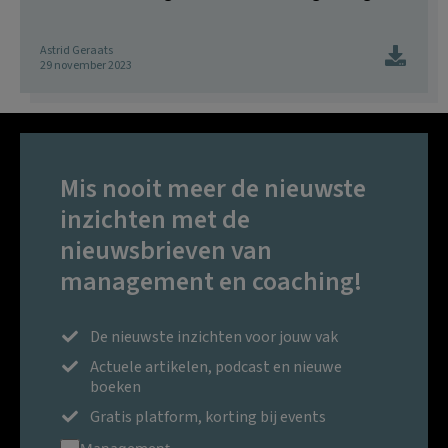
Astrid Geraats
29 november 2023
Mis nooit meer de nieuwste
inzichten met de
nieuwsbrieven van
management en coaching!
De nieuwste inzichten voor jouw vak
Actuele artikelen, podcast en nieuwe
boeken
Gratis platform, korting bij events