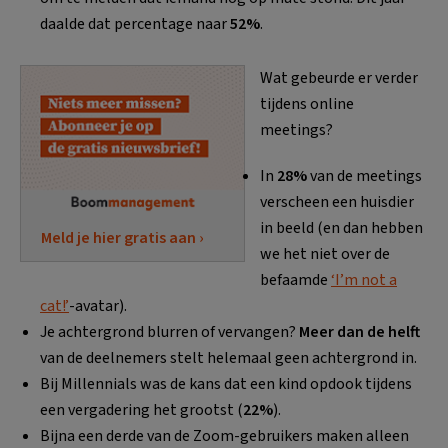
daalde dat percentage naar
52%
.
Wat gebeurde er verder
tijdens online
meetings?
In
28%
van de meetings
verscheen een huisdier
in beeld (en dan hebben
Meld je hier gratis aan ›
we het niet over de
befaamde
‘I’m not a
cat!’
-avatar).
Je achtergrond blurren of vervangen?
Meer dan de helft
van de deelnemers stelt helemaal geen achtergrond in.
Bij Millennials was de kans dat een kind opdook tijdens
een vergadering het grootst (
22%
).
Bijna een derde van de Zoom-gebruikers maken alleen