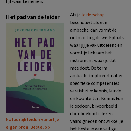
lijf waar te nemen.
Als je
leiderschap
Het pad van de leider
beschouwt als een
ambacht, dan vormt de
ontmoeting de werkplaats
waar jij je vak uitoefent en
vormt je lichaam het
instrument waar je dat
mee doet. De term
ambacht impliceert dat er
specifieke competenties
vereist zijn: kennis, kunde
en kwaliteiten. Kennis kun
je opdoen, bijvoorbeeld
door boeken te lezen.
Natuurlijk leiden vanuit je
Vaardigheden ontwikkel je
eigen bron. Bestel op
het beste in een veilige