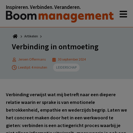
Spring
Door
Spring
Spring
Inspireren. Verbinden. Veranderen.
naar
naar
naar
naar
de
de
de
de
hoofdnavigatie
hoofd
eerste
voettekst
inhoud
sidebar
Artikelen
Verbinding in ontmoeting
Jeroen Offermans
30 september 2024
Leestijd: 4 minuten
LEIDERSCHAP
Verbinding verwijst wat mij betreft naar een diepere
relatie waarin er sprake is van emotionele
betrokkenheid, empathie en wederzijds begrip. Laten we
het concreet maken door het in een werkwoord te
gieten: verbinden is een actiegericht proces waarbij je