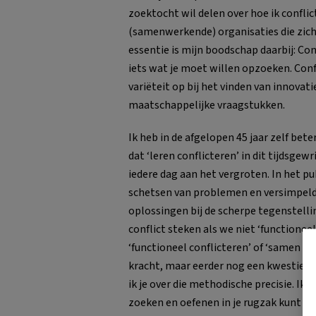
zoektocht wil delen over hoe ik conflic
(samenwerkende) organisaties die zic
essentie is mijn boodschap daarbij: Con
iets wat je moet willen opzoeken. Confl
variëteit op bij het vinden van innova
maatschappelijke vraagstukken.
Ik heb in de afgelopen 45 jaar zelf bet
dat ‘leren conflicteren’ in dit tijdsgew
iedere dag aan het vergroten. In het 
schetsen van problemen en versimpel
oplossingen bij de scherpe tegenstelling
conflict steken als we niet ‘functionee
‘functioneel conflicteren’ of ‘samen ve
kracht, maar eerder nog een kwestie va
ik je over die methodische precisie. Ik 
zoeken en oefenen in je rugzak kunt me