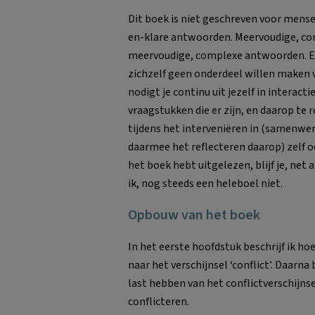
Dit boek is niet geschreven voor mense
en-klare antwoorden. Meervoudige, c
meervoudige, complexe antwoorden. En
zichzelf geen onderdeel willen maken v
nodigt je continu uit jezelf in interac
vraagstukken die er zijn, en daarop te r
tijdens het interveniëren in (samenwer
daarmee het reflecteren daarop) zelf oo
het boek hebt uitgelezen, blijf je, net 
ik, nog steeds een heleboel niet.
Opbouw van het boek
In het eerste hoofdstuk beschrijf ik ho
naar het verschijnsel ‘conflict’. Daarn
last hebben van het conflictverschijns
conflicteren.