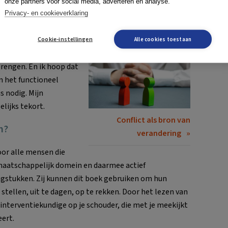
onze partners voor social media, adverteren en analyse.
Privacy- en cookieverklaring
 je conflict en verschil
Lees ook:
 als ik, conflict gaat
Cookie-instellingen
Alle cookies toestaan
e mogelijkheden en
brengen. En ik hoop dat
n het functioneel
s nodig. Mijn
elijks tekort.
Conflict als bron van
n?
verandering
oor alle mensen die
 maatschappelijk domein en daarmee actief
agstukken. Zij kunnen dit boek gebruiken om hun
stellen, uit te dagen, op te rekken. Door het lezen van
 interventiekundige op je schouder, die met je meekijkt
eert.