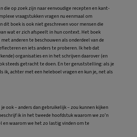
n die op zoek zijn naar eenvoudige recepten en kant-
omplexe vraagstukken vragen nu eenmaal om
 dit boek is ook niet geschreven voor mensen die
an wat er zich afspeelt in hun context. Het boek
tie met anderen te beschouwen als onderdeel van de
eflecteren en iets anders te proberen. Ik heb dat
kende) organisaties en in het schrijven daarover (en
k steeds getracht te doen. En ter geruststelling: als je
als ik, achter met een heleboel vragen en kun je, net als
e je ook – anders dan gebruikelijk – zou kunnen kijken
a beschrijf ik in het tweede hoofdstuk waarom we zo’n
el en waarom we het zo lastig vinden om te