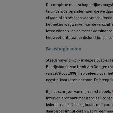
De complexe maatschappelijke vraags
te vinden, de veranderingen die we daa
elkaar laten bestaan van verschillend
het netjes wegwerken van de verschil
laten winnen van de meest dominante 
het weet ontstaat er disfunctioneel con
Basisbeginselen
Steeds vaker grijp ik in deze situaties 
Bedrijfskunde van Henk van Dongen (ho
van 1979 tot 1998) heb geleerd over het
naast elkaar laten bestaan. En breng ik
Bij het schrijven van mijn eerste boek,
interveniëren vanuit een sociaal-cons
iedereen die zich bezighoudt met comp
daarbij te simplificeren wat nu eenmaal