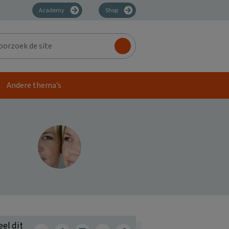
Academy
Shop
zoek
Andere thema’s
eel dit