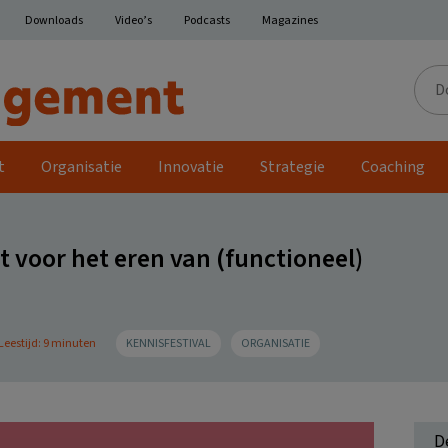
Downloads
Video’s
Podcasts
Magazines
Door
de
site
t
Organisatie
Innovatie
Strategie
Coaching
t voor het eren van (functioneel)
Leestijd: 9 minuten
KENNISFESTIVAL
ORGANISATIE
D