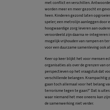
met conflict en verschillen. Antwoor
worden meer en meer gezocht en gevon
heen. Kinderen gezond laten opgroeien 
speler; een metrolijn aanleggen door 
hoogwaardige zorg leveren aan ouderen
veroordeeld zijn daarna re-integreren i
mogelijk vrijhouden van rampen en terr
voor een duurzame samenleving ook al 
Keer op keer blijkt het voor mensen ec
organisaties als over de grenzen van 
perspectieven op het vraagstuk dat voo
verschillende belangen. Krampachtig p
gaan toch allemaal voor het belang van
terrorisme tegen te gaan?’ Dat is uite
waar niemand het mee oneens kan zijn, 
de samenwerking niet verder.