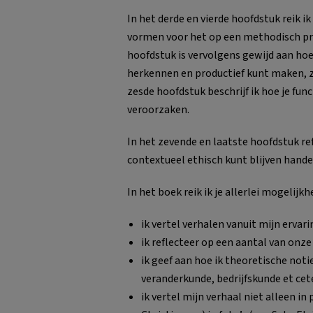
In het derde en vierde hoofdstuk reik i
vormen voor het op een methodisch prec
hoofdstuk is vervolgens gewijd aan hoe j
herkennen en productief kunt maken, z
zesde hoofdstuk beschrijf ik hoe je fun
veroorzaken.
In het zevende en laatste hoofdstuk r
contextueel ethisch kunt blijven handel
In het boek reik ik je allerlei mogelij
ik vertel verhalen vanuit mijn ervari
ik reflecteer op een aantal van onz
ik geef aan hoe ik theoretische notie
veranderkunde, bedrijfskunde et cete
ik vertel mijn verhaal niet alleen i