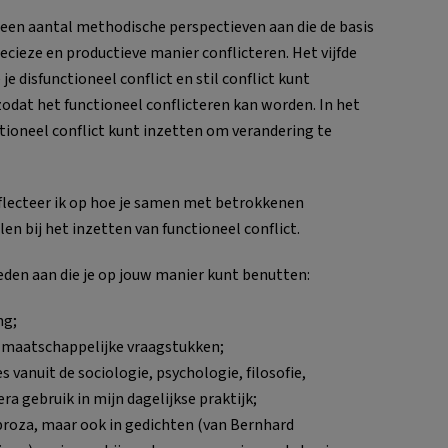
k een aantal methodische perspectieven aan die de basis
ieze en productieve manier conflicteren. Het vijfde
e disfunctioneel conflict en stil conflict kunt
odat het functioneel conflicteren kan worden. In het
ctioneel conflict kunt inzetten om verandering te
eflecteer ik op hoe je samen met betrokkenen
en bij het inzetten van functioneel conflict.
kheden aan die je op jouw manier kunt benutten:
ng;
e maatschappelijke vraagstukken;
s vanuit de sociologie, psychologie, filosofie,
ra gebruik in mijn dagelijkse praktijk;
n proza, maar ook in gedichten (van Bernhard