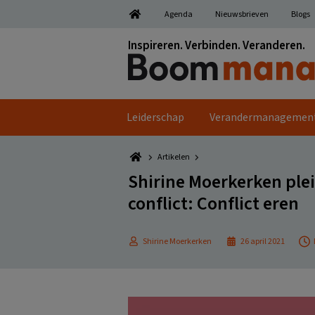
Spring
Door
Spring
Spring
Agenda
Nieuwsbrieven
Blogs
naar
naar
naar
naar
de
de
de
de
Inspireren. Verbinden. Veranderen.
hoofdnavigatie
hoofd
eerste
voettekst
inhoud
sidebar
Leiderschap
Verandermanagemen
Artikelen
Shirine Moerkerken plei
conflict: Conflict eren
Shirine Moerkerken
26 april 2021