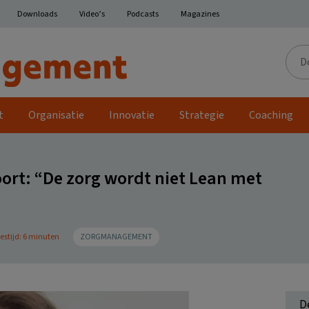
Downloads
Video’s
Podcasts
Magazines
Door
de
site
t
Organisatie
Innovatie
Strategie
Coaching
ort: “De zorg wordt niet Lean met
estijd: 6 minuten
ZORGMANAGEMENT
D