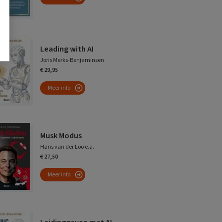
Leading with AI
Joris Merks-Benjaminsen
€ 29,95
Meer info
Musk Modus
Hans van der Loo e.a.
€ 27,50
Meer info