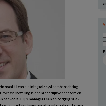
ar
M
E
ein maakt Lean als integrale systeembenadering
 “Procesverbetering is onontbeerlijk voor betere en
 der Voort. Hij is manager Lean en zorglogistiek.
kras door elkaar lopen, moet je integrale systemen