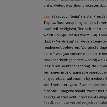
ontwikkelen, waardoor processen duu
Lean
staat voor ‘lenig’ en ‘slank’ en d
Toyota. Door verspilling continu te ver
kwaliteit, veiligheid, flexibiliteit en 
wordt Rouppe van der Voort – hij is ook
(Lidz) – ‘verdrietig’ van de vele Lean-t
rendement opleveren. “Zorginstelling
een of twee jaar concrete doelen te b
maakbaarheidsgedachte waarbij wel Le
laag rendementsbenadering. Na vijf jaar
vermogen in de organisatie opgebouwd.
en gebrek aan autonomie bij medewerk
soort verbeterhypes: ‘Boven bedenken 
filosofie uitdagend maakt, wordt niet 
de organisaties echt interessante ding
Feedback naar verbetercycli vertale