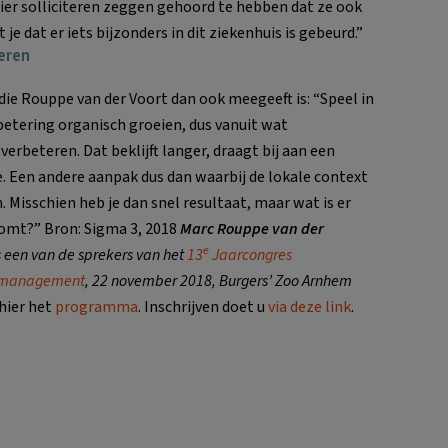
ier solliciteren zeggen gehoord te hebben dat ze ook
 dat er iets bijzonders in dit ziekenhuis is gebeurd.”
eren
die Rouppe van der Voort dan ook meegeeft is: “Speel in
betering organisch groeien, dus vanuit wat
erbeteren. Dat beklijft langer, draagt bij aan een
 Een andere aanpak dus dan waarbij de lokale context
 Misschien heb je dan snel resultaat, maar wat is er
ugkomt?” Bron: Sigma 3, 2018
Marc Rouppe van der
e
s een van de sprekers van het
13
Jaarcongres
smanagement
,
22 november 2018, Burgers’ Zoo Arnhem
 hier het
programma
. Inschrijven doet u
via deze link
.