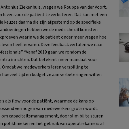
t Antonius Ziekenhuis, vragen we Rouppe van der Voort.
an leven voor de patiënt te verbeteren. Dat kan met een
de keuzes daarna die zijn afgestemd op de specifieke
14 aandoeningen hebben we de medische uitkomsten
ekproeven waarin we de patiënt onder meer vragen hoe
an leven heeft ervaren. Deze feedback vertalen we naar
ofessionals.” “Vanaf 2019 gaan we rondom de
entra inrichten. Dat betekent meer mandaat voor
 Omdat we medewerkers leren verspilling te
hoeveel tijd en budget ze aan verbeteringen willen
’s als flow voor de patiënt, waarmee de kans op
lossend vermogen van medewerkers groter wordt.
s om capaciteitsmanagement, door slim bij te sturen
in poliklinieken en het gebruik van operatiekamers af