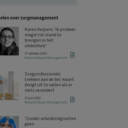
kelen over zorgmanagement
Karen Keijsers: ‘Ik probeer
magie tot stand te
brengen in het
ziekenhuis’
27 oktober 2025
Redactie Boom Management
Zorgprofessionals
trekken aan de bel: kwart
dreigt uit te vallen als er
niets verandert
31 juli 2025
Redactie Boom Management
‘Zonder arbeidsmigranten
geen