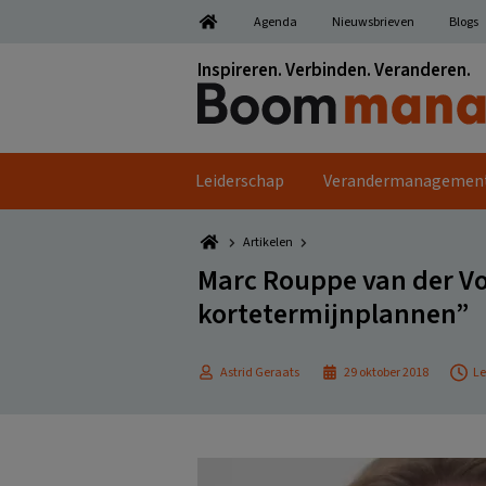
Spring
Door
Spring
Spring
Agenda
Nieuwsbrieven
Blogs
naar
naar
naar
naar
de
de
de
de
Inspireren. Verbinden. Veranderen.
hoofdnavigatie
hoofd
eerste
voettekst
inhoud
sidebar
Leiderschap
Verandermanagemen
Artikelen
Marc Rouppe van der Vo
kortetermijnplannen”
Astrid Geraats
29 oktober 2018
Le