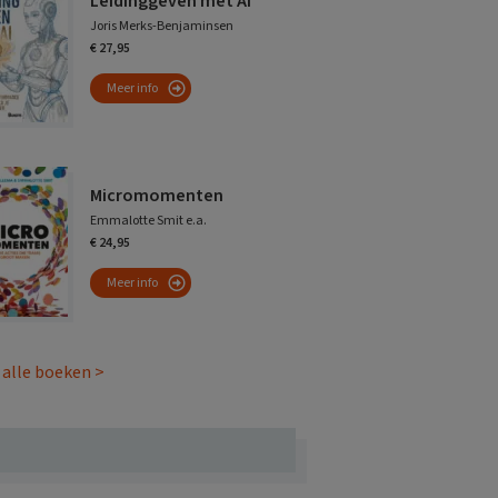
Leidinggeven met AI
Joris Merks-Benjaminsen
€ 27,95
Meer info
Micromomenten
Emmalotte Smit e.a.
€ 24,95
Meer info
 alle boeken >