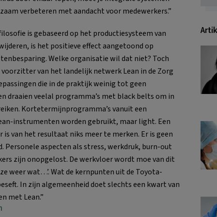
rzaam verbeteren met aandacht voor medewerkers.”
Arti
e filosofie is gebaseerd op het productiesysteem van
wijderen, is het positieve effect aangetoond op
kostenbesparing. Welke organisatie wil dat niet? Toch
 voorzitter van het landelijk netwerk Lean in de Zorg
oepassingen die in de praktijk weinig tot geen
en draaien veelal programma’s met black belts om in
ereiken. Kortetermijnprogramma’s vanuit een
an-instrumenten worden gebruikt, maar light. Een
 is van het resultaat niks meer te merken. Er is geen
 Personele aspecten als stress, werkdruk, burn-out
ers zijn onopgelost. De werkvloer wordt moe van dit
ze weer wat…’. Wat de kernpunten uit de Toyota-
beseft. In zijn algemeenheid doet slechts een kwart van
en met Lean.”
n