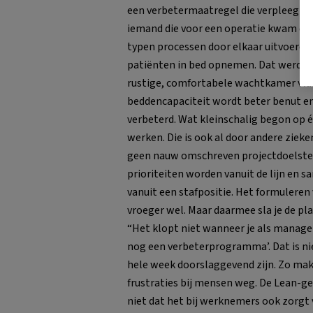
een verbetermaatregel die verpleegku
iemand die voor een operatie kwam di
typen processen door elkaar uitvoeren
patiënten in bed opnemen. Dat werd als
rustige, comfortabele wachtkamer vlak
beddencapaciteit wordt beter benut en 
verbeterd. Wat kleinschalig begon op é
werken. Die is ook al door andere zie
geen nauw omschreven projectdoelstell
prioriteiten worden vanuit de lijn e
vanuit een stafpositie. Het formulere
vroeger wel. Maar daarmee sla je de pl
“Het klopt niet wanneer je als manage
nog een verbeterprogramma’. Dat is ni
hele week doorslaggevend zijn. Zo mak
frustraties bij mensen weg. De Lean-g
niet dat het bij werknemers ook zorgt 