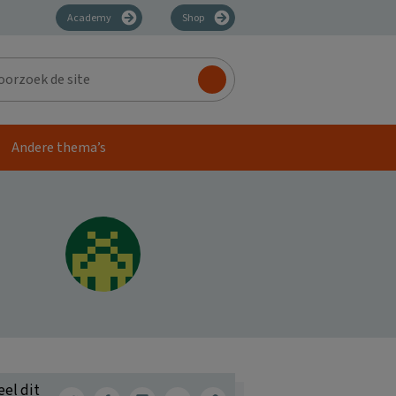
Academy
Shop
zoek
Andere thema’s
eel dit