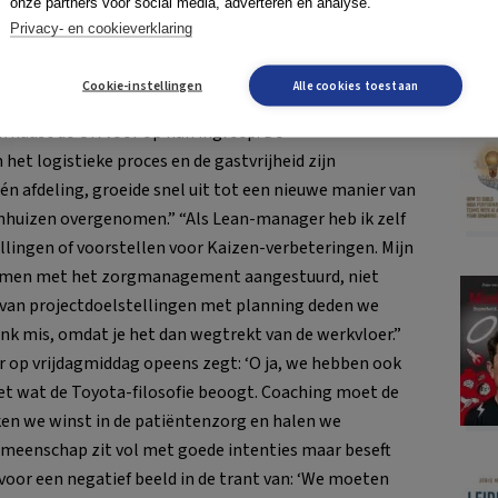
onze partners voor social media, adverteren en analyse.
ndigen met Kaizen bedacht hebben.” “Vroeger ging
Privacy- en cookieverklaring
rect naar een bed. De verpleegkundigen moesten twee
: voor aanwezige patiënten zorgen en nieuwe
Cookie-instellingen
Alle cookies toestaan
 onprettig ervaren. Nu bereiden patiënten zich in een
 naast de OK voor op hun ingreep. De
het logistieke proces en de gastvrijheid zijn
én afdeling, groeide snel uit tot een nieuwe manier van
kenhuizen overgenomen.” “Als Lean-manager heb ik zelf
ingen of voorstellen voor Kaizen-verbeteringen. Mijn
n samen met het zorgmanagement aangestuurd, niet
n van projectdoelstellingen met planning deden we
ank mis, omdat je het dan wegtrekt van de werkvloer.”
r op vrijdagmiddag opeens zegt: ‘O ja, we hebben ook
et wat de Toyota-filosofie beoogt. Coaching moet de
en we winst in de patiëntenzorg en halen we
emeenschap zit vol met goede intenties maar beseft
voor een negatief beeld in de trant van: ‘We moeten