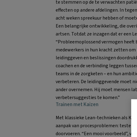
te stemmen op de te verwachten pati
effecten op andere afdelingen. In tegen
acht weken spreekuur hebben of moete
Een belangrijke ontwikkeling, die ove
artsen. Totdat ze inzagen dat er een Le
“Probleemoplossend vermogen heeft bet
medewerkers in hun kracht zetten om z
leidinggeven en beslissingen doordrukk
coachen en de verbinding leggen tusse
teams in de zorgketen – en hun ambit
verbeteren. De leidinggevende moet n
ander overnemen. Hij moet mensen lat
verbetersuggesties te komen.”
Trainen met Kaizen
Met klassieke Lean-technieken als Kai
aanpak van procesproblemen: testen, 
doorvoeren. “Een mooi voorbeeld”, ver