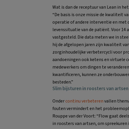
Wat is dan de receptuur van Lean in he
“De basis is onze missie de kwaliteit v
operatie of andere interventie en met 
levenssituatie van de patiënt. Voor 
vastgesteld. Die data meten we in ste
hij de afgelopen jaren zijn kwaliteit v
zorginhoudelijke verbetercycli voor pr
aandoeningen ook ketens en virtuele c
medewerkers om dingen te veranderen.
kwantificeren, kunnen ze onderbouwen 
besteden.”
Slim bijsturen in roosters van artsen
Onder
continu verbeteren
vallen thema
fouten vermindert en het probleemop
Rouppe van der Voort: “Flow gaat deel
in roosters van artsen, om spreekuren 