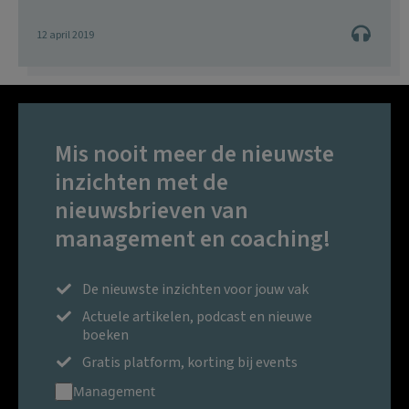
12 april 2019
Mis nooit meer de nieuwste
inzichten met de
nieuwsbrieven van
management en coaching!
De nieuwste inzichten voor jouw vak
Actuele artikelen, podcast en nieuwe
boeken
Gratis platform, korting bij events
Management