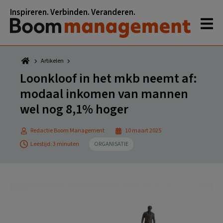
Spring
Door
Spring
Spring
Inspireren. Verbinden. Veranderen.
naar
naar
naar
naar
de
de
de
de
hoofdnavigatie
hoofd
eerste
voettekst
inhoud
sidebar
Artikelen
Loonkloof in het mkb neemt af:
modaal inkomen van mannen
wel nog 8,1% hoger
Redactie Boom Management
10 maart 2025
Leestijd: 3 minuten
ORGANISATIE