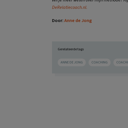
DeRelatiecoach.nl.
Door:
Anne de Jong
Gerelateerde tags
ANNE DE JONG
COACHING
COACH