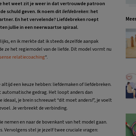
 je het weet zit je weer in dat vertrouwde patroon
de schuld geven. Ik noem dit
liefdebreken
: het
Meer
artner. En het vervelende? Liefdebreken roept
ten jullie in een neerwaartse spiraal.
lijks, en ik merkte dat ik steeds dezelfde aanpak
de ze het regiemodel van de liefde. Dit model vormt nu
ense relatiecoaching
“.
 altijd een keuze hebben: liefdemaken of liefdebreken.
t automatische gedrag. Het loopt anders dan
e ideaal, je brein schreeuwt “dit moet anders!”, je voelt
gevoel. Je verbreekt de verbinding.
egie nemen en naar de bovenkant van het model gaan.
is. Vervolgens stel je jezelf twee cruciale vragen: