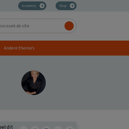
Academy
Shop
zoek
Andere thema’s
eel dit