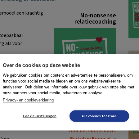
giemodel een krachtig
No-nonsense
relatiecoaching
 toepasbaar
g als voor
bij successen, als
Over de cookies op deze website
ing
 aan
We gebruiken cookies om content en advertenties te personaliseren, om
functies voor social media te bieden en om ons websiteverkeer te
analyseren. Ook delen we informatie over jouw gebruik van onze site met
onze partners voor social media, adverteren en analyse.
je alle tools om het
Privacy- en cookieverklaring
nt uiteindelijk gaat
kiezen jullie voor
Cookie-instellingen
Alle cookies toestaan
Het complete handboek
voor de relatiecoach.
Bestel op Boom.nl
jk op