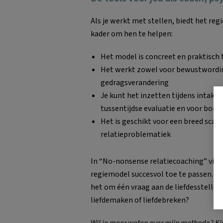
Als je werkt met stellen, biedt het re
kader om hen te helpen:
Het model is concreet en praktisch
Het werkt zowel voor bewustwordin
gedragsverandering
Je kunt het inzetten tijdens intake, 
tussentijdse evaluatie en voor borg
Het is geschikt voor een breed scala
relatieproblematiek
In “No-nonsense relatiecoaching” vind 
regiemodel succesvol toe te passen. Wa
het om één vraag aan de liefdesstellen: 
liefdemaken of liefdebreken?
Wil je meer weten over mijn methode? Ki