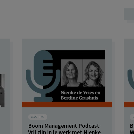
COACHING
Boom Management Podcast:
B
Vrij zijn in je werk met Nienke
W