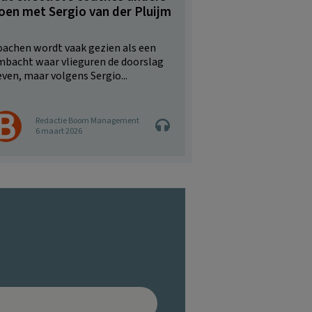
oen met Sergio van der Pluijm
oachen wordt vaak gezien als een
mbacht waar vlieguren de doorslag
ven, maar volgens Sergio...
Redactie Boom Management
6 maart 2026