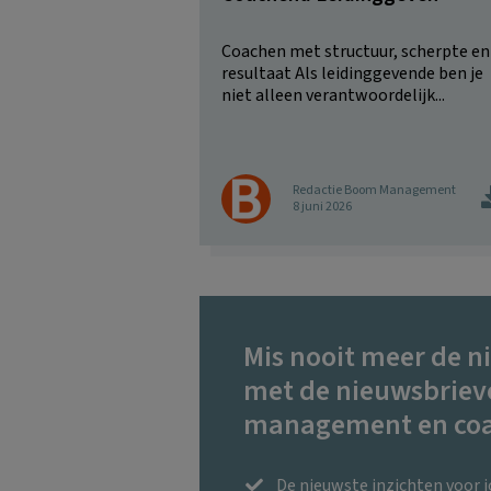
Coachen met structuur, scherpte en
resultaat Als leidinggevende ben je
niet alleen verantwoordelijk...
Redactie Boom Management
8 juni 2026
Mis nooit meer de n
met de nieuwsbriev
management en coa
De nieuwste inzichten voor 