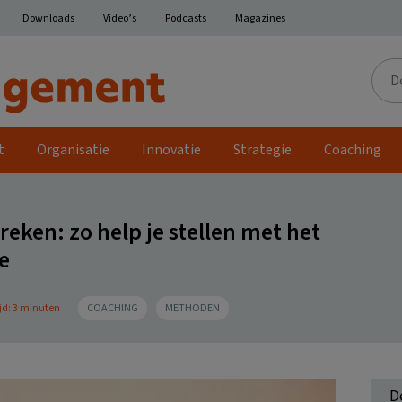
Downloads
Video’s
Podcasts
Magazines
Door
de
site
t
Organisatie
Innovatie
Strategie
Coaching
eken: zo help je stellen met het
e
jd: 3 minuten
COACHING
METHODEN
D