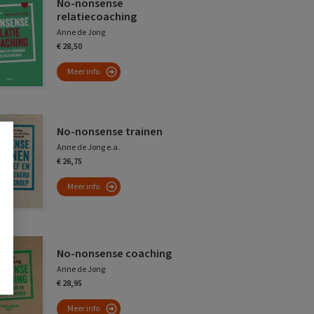
No-nonsense
relatiecoaching
Anne de Jong
€ 28,50
Meer info
No-nonsense trainen
Anne de Jong e.a.
€ 26,75
Meer info
No-nonsense coaching
Anne de Jong
€ 28,95
Meer info