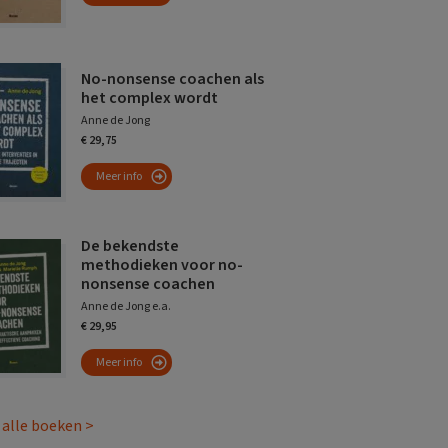
No-nonsense coachen als
het complex wordt
Anne de Jong
€ 29,75
Meer info
De bekendste
methodieken voor no-
nonsense coachen
Anne de Jong e.a.
€ 29,95
Meer info
 alle boeken >