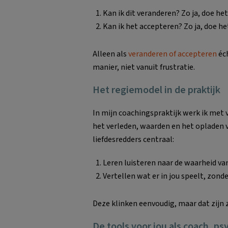
Kan ik dit veranderen? Zo ja, doe het
Kan ik het accepteren? Zo ja, doe h
Alleen als
veranderen of accepteren
éch
manier, niet vanuit frustratie.
Het regiemodel in de praktijk
In mijn coachingspraktijk werk ik met v
het verleden, waarden en het opladen v
liefdesredders centraal:
Leren luisteren naar de waarheid van
Vertellen wat er in jou speelt, zonde
Deze klinken eenvoudig, maar dat zijn z
De tools voor jou als coach, p