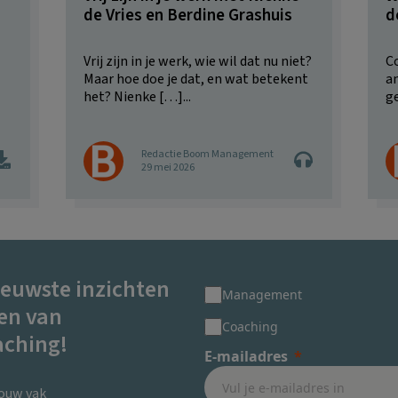
de Vries en Berdine Grashuis
d
Vrij zijn in je werk, wie wil dat nu niet?
C
Maar hoe doe je dat, en wat betekent
a
het? ⁠Nienke […]...
ge
Redactie Boom Management
29 mei 2026
ieuwste inzichten
Management
en van
Coaching
ching!
E-mailadres
jouw vak