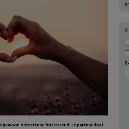
ar
M
E
soms gewoon ontzettend frustrerend. Je partner doet