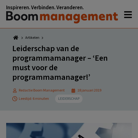
Spring
Door
Spring
Spring
Inspireren. Verbinden. Veranderen.
naar
naar
naar
naar
de
de
de
de
hoofdnavigatie
hoofd
eerste
voettekst
inhoud
sidebar
Artikelen
Leiderschap van de
programmamanager – ‘Een
must voor de
programmamanager!’
Redactie Boom Management
18 januari 2019
Leestijd: 6 minuten
LEIDERSCHAP