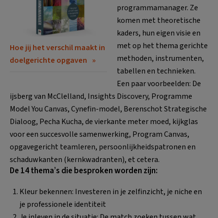
programmamanager. Ze
komen met theoretische
kaders, hun eigen visie en
met op het thema gerichte
Hoe jij het verschil maakt in
methoden, instrumenten,
doelgerichte opgaven
tabellen en technieken.
Een paar voorbeelden: De
ijsberg van McClelland, Insights Discovery, Programme
Model You Canvas, Cynefin-model, Berenschot Strategische
Dialoog, Pecha Kucha, de vierkante meter moed, kijkglas
voor een succesvolle samenwerking, Program Canvas,
opgavegericht teamleren, persoonlijkheidspatronen en
schaduwkanten (kernkwadranten), et cetera.
De 14 thema’s die besproken worden zijn:
Kleur bekennen: Investeren in je zelfinzicht, je niche en
je professionele identiteit
Je inleven in de situatie: De match zoeken tussen wat