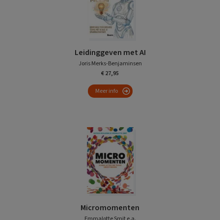
Leidinggeven met AI
Joris Merks-Benjaminsen
€ 27,95
Meer info
Micromomenten
Emmalotte Smit e.a.