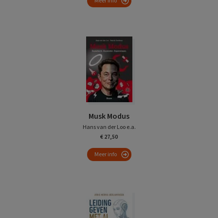
Meer info
Musk Modus
Hans van der Loo e.a.
€ 27,50
Meer info